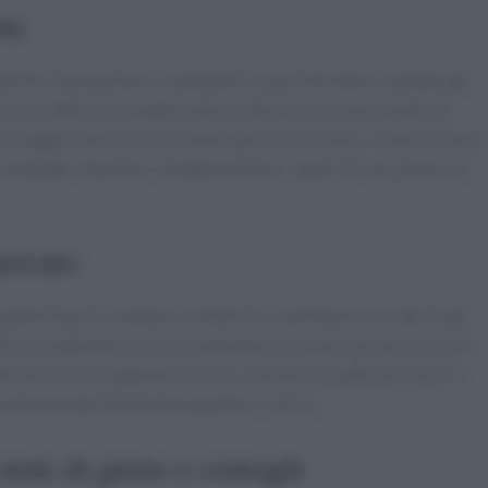
ta
chef di ristorazione e sommelier locali che hanno validato gli
co: è fatto di consigli pratici sulle porzioni per eventi, di
i suggerimenti sui vini da proporre con i dolci. In particolare, 
 compagni ideali per la degustazione, capaci di raccontare un
ercato
divisione in contesti collettivi e contribuisce a ridurre gli
, gli accorgimenti su porzionamento e conservazione possono
tti da forno artigianali. Inoltre, la pratica di abbinare dolci e
 una domanda che premia qualità e ricerca.
note di gusto e consigli