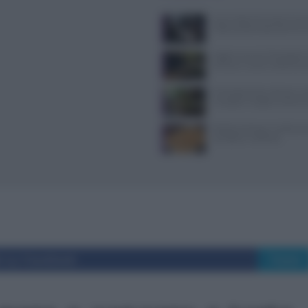
Jean Imbert fermato: le acc
violenza domestica da tre e
Aggiornamenti Mondadori D
privacy e nuove ricette da s
Forchette lente: attivare i s
mangiare meglio e sentirsi 
Patate duchessa: ricetta se
semplice e raffinata
i su Facebook
Tweet