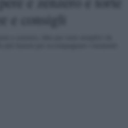
ere e zenzero e torte
e e consigli
ere e zenzero, idee per torte semplici da
vino più famosi per accompagnare i momenti