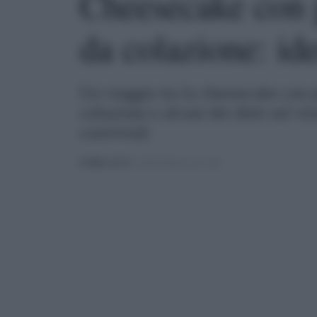
Cheesecake con p
da colazione: ide
Un viaggio tra la cheesecake con p
colazione e alcuni dei detti sul 
conviviali
PUBBLICATO
IL 28/02/2026 ALLE 19:30