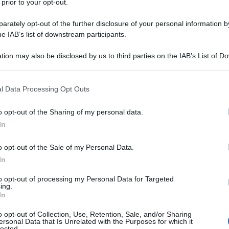
 prior to your opt-out.
rately opt-out of the further disclosure of your personal information by
he IAB’s list of downstream participants.
tion may also be disclosed by us to third parties on the IAB’s List of 
 that may further disclose it to other third parties.
 that this website/app uses one or more Google services and may gath
l Data Processing Opt Outs
including but not limited to your visit or usage behaviour. You may click 
 to Google and its third-party tags to use your data for below specifi
o opt-out of the Sharing of my personal data.
ogle consent section.
In
apori che si incontrano
o opt-out of the Sale of my Personal Data.
In
ciano in una serie di ricette pensate per celebrare la
to opt-out of processing my Personal Data for Targeted
 pere e zenzero che, servita in piccoli bicchierini, si trasform
ing.
In
ccanto, semplici
torte da colazione
vengono ripensate per
dal primo morso.
o opt-out of Collection, Use, Retention, Sale, and/or Sharing
ersonal Data that Is Unrelated with the Purposes for which it
lected.