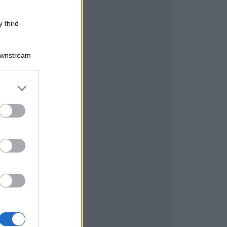
 third
Downstream
er and store
to grant or
ed purposes
a