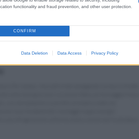
cation functionality and fraud prevention, and other user protection.
ochi, pasticceri e assaggiatori: schede tecniche dettagliate,
rvizio hanno permesso di confrontare diverse varianti. In
 è stata sperimentata sia in formato classico sia in
CONFIRM
no state valutate per consistenza, digeribilità e durata di
ome l’uso di farine integrali e una riduzione degli zuccheri
a intaccare il gusto.
Data Deletion
Data Access
Privacy Policy
a
tura. Per la base, i biscotti tritati amalgamati con burro fredd
che nelle monoporzioni; la crema è fatta con formaggio fresc
o, così da mantenere un profilo aromatico netto ma
erazione sono fondamentali: montaggi troppo energici
e una refrigerazione uniforme aiuta a conservare la struttura