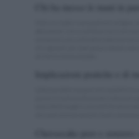
Chi ha messo le mani in pas
Dietro le ricette ci sono pasticceri artigiani, 
abbinamenti. Il loro contributo non è solo tecni
annotazioni sulla scelta delle materie prime e d
vini regionali sono stati spesso indicati come
territorio insieme al piatto.
Implicazioni pratiche e di m
L’adozione delle monoporzioni semplifica la con
sprechi. A livello professionale e domestico
avere effetti tangibili sulla shelf life dei prodo
vino valorizza le produzioni locali e alimenta
Cheesecake pere e zenzero: 