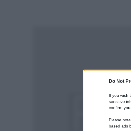
Do Not Pr
If you wish 
sensitive in
confirm your
Please note
based ads b