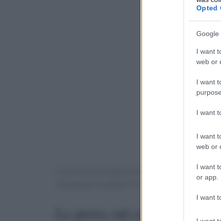
Opted 
Google 
I want t
web or d
I want t
purpose
I want 
I want t
web or d
I want t
Le tecniche proposte privilegiano ingredienti
or app.
studiati per esaltare il legame tra cibo, vino e r
I want t
Le prove sul campo
I want t