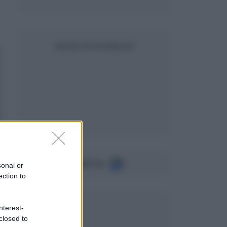
SEGUICI SU FACEBOOK
Seguici su
sonal or
ection to
nterest-
closed to