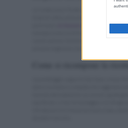
authenti
Le ricette sono il frutto di test condotti da cu
tempi di cottura misurati e suggerimenti di se
particolare,
la cheesecake
alle pere e zenzero
monoporzione; le torte da colazione, invece, so
conservazione. Dai test emerge con chiarezza c
possano migliorare il profilo nutrizionale senz
Come si ricompone la ricett
L’assemblaggio segue tre fasi: base, crema, fini
danno una texture compatta che regge bene an
lavorato delicatamente con zenzero grattugiat
equilibrato. Le fasi di montaggio e la refrig
introducono aria che poi provoca crepe, mentr
durante il servizio.