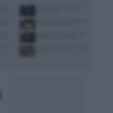
use di
Pasta al dente perfetta: tempi, sale,
x partner
bollore e finitura
igital:
Psicologia del menu: layout, ancoraggi e
coprire
colori che alzano lo scontrino
ensi per
Spiedo a Milano: dove andare e come
sazi
riconoscerlo davvero autentico
nza uova,
Il Castello delle Cerimonie: prezzi, menu
e costi extra