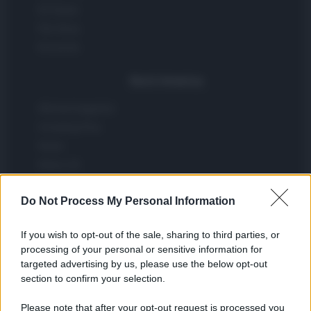
ES Newz
Pet Story
Encocina
Nord America
Womanmagazine
Investing Plus
Newz
Newz US
Newz California
Do Not Process My Personal Information
Newz Texas
Newz Florida
If you wish to opt-out of the sale, sharing to third parties, or
Newz New York
processing of your personal or sensitive information for
Newz Pennsylvania
targeted advertising by us, please use the below opt-out
Newz Illinois
section to confirm your selection.
Newz Ohio
Please note that after your opt-out request is processed you