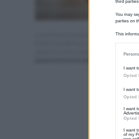
third parties
You may sepa
parties on t
This informa
Cucina fresca: tecniche sane per evitare forno 
Participants
Evitare l’uso del forno e ridurre il calore ai f
salute e sicurezza. L’obiettivo è preparare pas
Please note
Persona
information 
passive
sottovuoto domestico
marinature a
deny consent
I want t
in below Go
Opted 
I want t
Opted 
I want 
Advertis
Opted 
I want t
of my P
was col