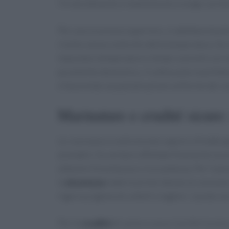
l’irrancidimento e mantiene più a lungo i profu
Per una sicurezza superiore, si adottano buste
rischio senza controllo della temperatura. Se si
impostare temperature e tempi coerenti con l
puramente domestico, il sottovuoto è perfetto
e favorendo una penetrazione uniforme dei co
Marinature e crudité sicure:
Le
marinature
costruiscono sapore a freddo gra
aromatici. Su verdure affettate finemente (zucc
ottenere freschezza e croccantezza. Per il pesc
la
sicurezza
materie prime idonee al consumo a
rigorosa igiene di coltelli e taglieri. L’acido n
Per le
crudité
di carne o uova si preferiscono 