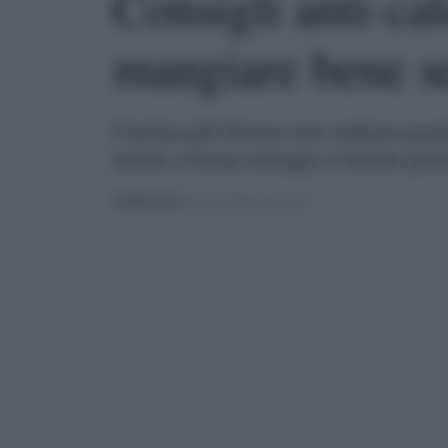
Consigli anti-cal
mangiare bene s
Cucina più fresca con cottura passi
menù a bassa energia e buone prat
PUBBLICATO
IL 01/07/2026 ALLE 07:01