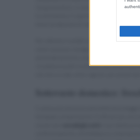
authenti
l’acqua a bollore, si sala, si aggiunge la pasta,
la consistenza. Il coperchio trattiene calore e 
minor produzione di calore ambientale, unito 
Per ottenere risultati costanti, si usano pent
come couscous o bulgur è sufficiente versare a
ammollati possono completare la cottura in pa
riscaldamento
del recipiente, che limita le per
con olio a crudo, erbe e agrumi, per preservar
Sottovuoto domestico: fresc
Il
sottovuoto domestico
permette di proteggere
limitando contaminazioni. È efficace per porz
conservare
cereali già cotti
. L’uso ideale pr
confezionamento, etichettatura e sistemazione 