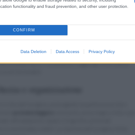
cation functionality and fraud prevention, and other user protection.
 si mescola, si copre e si attende il tempo indicato, controlland
vapore, riducendo dispersioni. Il vantaggio principale è la
a un miglior controllo della
testura
.
CONFIRM
ole con
fondo spesso
e coperchi ben aderenti. Con cereali
cqua calda, coprire e attendere l’assorbimento. I legumi
Data Deletion
Data Access
Privacy Policy
ssivo dopo una breve bollitura. Un accorgimento utile è il
pre
dite di temperatura. Il condimento si aggiunge a fine cottura,
e aromi termolabili.
hezza e organizzazione
 il cibo dall’ossigeno, prolungando la qualità sensoriale e
ionare
proteine leggere
come pollo, pesce magro e tofu, e pe
evede raffreddamento rapido in frigorifero prima del
in zone fredde e stabili. La riduzione dell’ossigeno limita