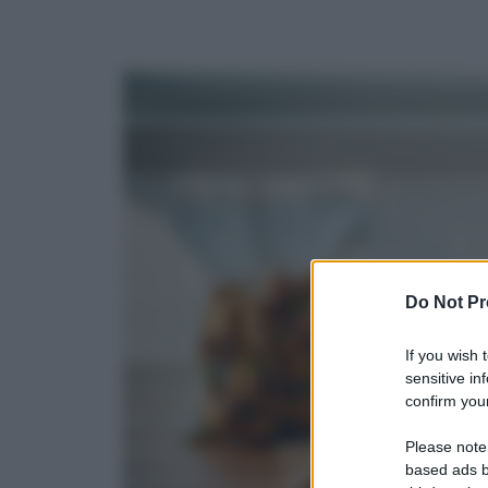
Do Not Pr
If you wish 
sensitive in
confirm your
Please note
based ads b