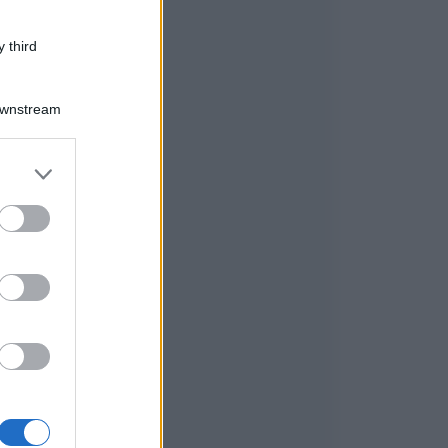
 third
Downstream
er and store
to grant or
ed purposes