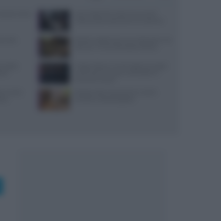
: prezzi, menu
Jean Imbert fermato: le accuse di
violenza domestica da tre ex partner
i, sale,
Ricette vegetariane con melanzane: tre
idee per un secondo piatto sfizioso
re della
Trippa Milano: lo chef toglie due piatti
stri
iconici dal menu per contrastare il
fenomeno social
re e come
Ricette estive senza forno: mochi,
tico
tartufini e biscotti gelato