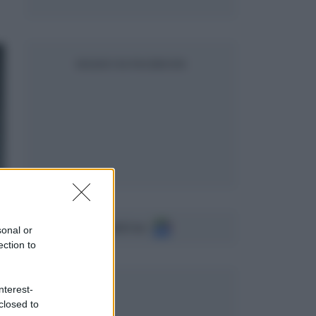
SEGUICI SU FACEBOOK
Seguici su
sonal or
ection to
nterest-
closed to