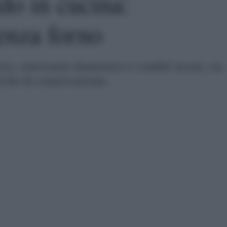
do in cucina:
enza forno
va, sottovuoto domestico e crudité sicure, tra
iche di conservazione.