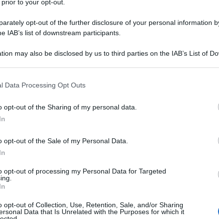
 prior to your opt-out.
rately opt-out of the further disclosure of your personal information by
he IAB’s list of downstream participants.
tion may also be disclosed by us to third parties on the IAB’s List of 
e calore in casa
 that may further disclose it to other third parties.
ornelli è possibile con strategie culinarie che rispettano gusto,
ti completi con
energia minima
puntando su
cotture
 that this website/app uses one or more Google services and may gath
l Data Processing Opt Outs
including but not limited to your visit or usage behaviour. You may click 
ttente e
crudité
organizzate con criteri igienici.
 to Google and its third-party tags to use your data for below specifi
o opt-out of the Sharing of my personal data.
ogle consent section.
In
o opt-out of the Sale of my Personal Data.
In
to opt-out of processing my Personal Data for Targeted
ing.
In
o opt-out of Collection, Use, Retention, Sale, and/or Sharing
ersonal Data that Is Unrelated with the Purposes for which it
lected.