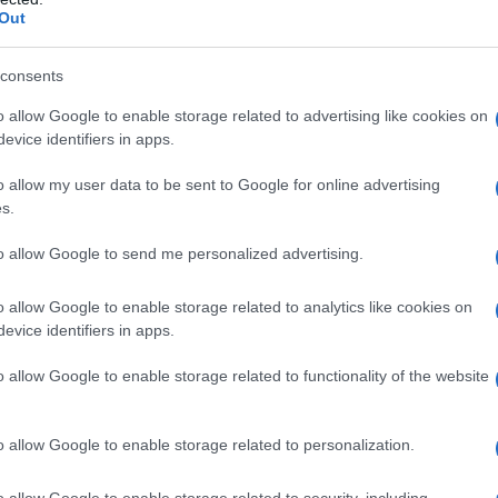
Out
consents
o allow Google to enable storage related to advertising like cookies on
i, esaltano le consistenze e preservano i nutrienti, limitando
evice identifiers in apps.
o allow my user data to be sent to Google for online advertising
s.
 a mantenere ambienti più piacevoli, a contenere i consumi e 
i, proteggendo qualità e sicurezza. Il percorso proposto
to allow Google to send me personalized advertising.
 passiva
indicazioni per usare con criterio il
sottovuoto
in
o allow Google to enable storage related to analytics like cookies on
udi sicuri, idee per menù a bassa energia con proteine leggere
evice identifiers in apps.
onservazione.
o allow Google to enable storage related to functionality of the website
imo, risultato massimo
o allow Google to enable storage related to personalization.
to o il liquido a ebollizione, spegnere la fonte di calore e
ideale per
pasta
riso
e
legumi
piccoli. Per la pasta: si porta
o allow Google to enable storage related to security, including