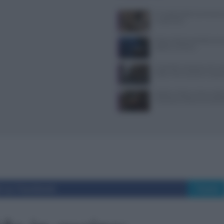
Il Castello delle Cerimonie
e costi extra
Pasta al dente perfetta: temp
bollore e finitura
Controlli a sorpresa nel cuo
Dolce Vita: sanzioni e seque
Spiedo a Milano: dove anda
riconoscerlo davvero auten
i su Facebook
Tweet