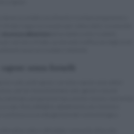
mi originari.
 idonee al contatto con alimenti e si evitano preparazioni a
 sfrutta il
bagno termostatico
per cotture dolci, è essenziale
a
sicurezza alimentare
del prodotto scelto. In ambito
 per marinare a freddo, accelerando la diffusione degli aromi
ndimenti senza surriscaldare l’ambiente.
 sapore senza fornelli
zie a sale, acidi e grassi, con erbe e spezie come vettori
hine, cetrioli, finocchi) bastano sale, agrumi e olio per
e destinato a preparazioni tipo ceviche o tartare, la priorità 
 crudo, filiera affidabile, abbattimento ove richiesto e
on sostituisce la corretta gestione del rischio biologico.
alternative cotte e raffreddate, come pollo sfilacciato