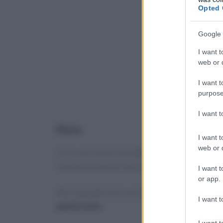
Opted 
Google 
I want t
web or d
I want t
purpose
I want 
Oree
I want t
web or d
Un locale che presta attenzione ad
allergie al
trovare e dove chi cerca piatti sani e leggeri p
I want t
or app.
Non mancate di provare le
viennoiserie
appena
I want t
pasticceria.
I want t