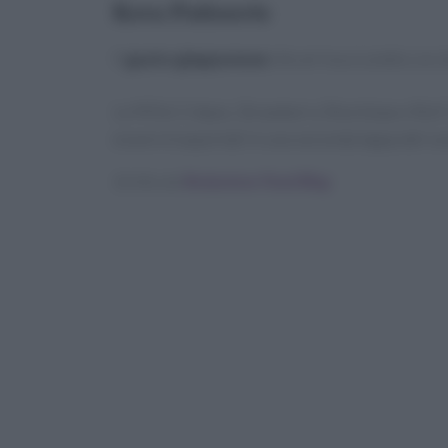
Kova Patisserie
Il
gusto giapponese
che arriva a Londra: se s
Le Mille Crêpes, Strawberry Shortckae e Roll C
essere trasportati in una seconda tappa del vo
Scritto da
Redazione Food Blog