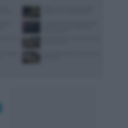
use di
Aggiornamenti Mondadori Digital:
x partner
privacy e nuove ricette da scoprire
ensi per
Trippa Milano: lo chef toglie due piatti
sazi
iconici dal menu per contrastare il
fenomeno social
: prezzi, menu
Microclima in forno: vapori alle erbe per
pane profumato
, ancoraggi e
Ricette di primi piatti facili e gustose con
no
HelloFresh