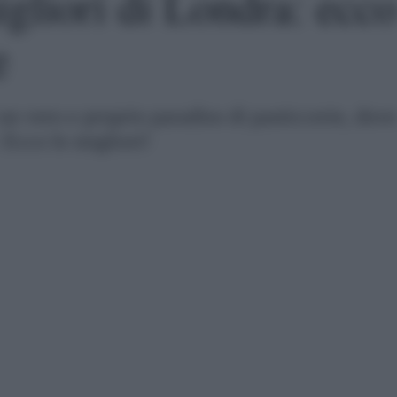
igliori di Londra: ecco
e
un vero e proprio paradiso di pasticcerie, dove
 Ecco le migliori!