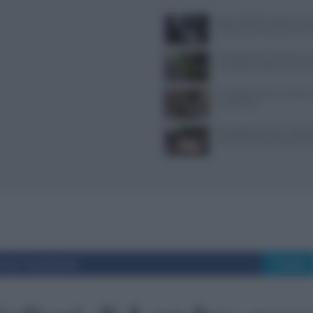
Jean Imbert fermato: le acc
violenza domestica da tre e
Forchette lente: attivare i s
mangiare meglio e sentirsi 
Il Castello delle Cerimonie
e costi extra
Psicologia del menu: layout
colori che alzano lo scontri
i su Facebook
Tweet