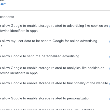
Out
consents
o allow Google to enable storage related to advertising like cookies on
evice identifiers in apps.
o allow my user data to be sent to Google for online advertising
s.
to allow Google to send me personalized advertising.
o allow Google to enable storage related to analytics like cookies on
evice identifiers in apps.
imentari e intolleranze
, dove il gluten free non è difficile da
er un brunch o una colazione, riesce a trovarli.
o allow Google to enable storage related to functionality of the website
 sfornate (una sorta di pane dolce),
pane artigianale e alta
o allow Google to enable storage related to personalization.
o allow Google to enable storage related to security, including