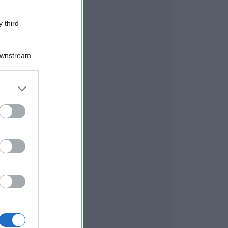
 third
Downstream
er and store
to grant or
ed purposes