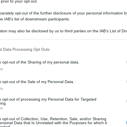
 prior to your opt-out.
rately opt-out of the further disclosure of your personal information by
he IAB’s list of downstream participants.
tion may also be disclosed by us to third parties on the IAB’s List of 
oprio paradiso di pasticcerie: pasticcini e crostate, christmas
 that may further disclose it to other third parties.
lcune delle squisitezze che troverete in città!
 that this website/app uses one or more Google services and may gath
l Data Processing Opt Outs
ondra
including but not limited to your visit or usage behaviour. You may click 
 to Google and its third-party tags to use your data for below specifi
o opt-out of the Sharing of my personal data.
ogle consent section.
In
l’Ottocento, durante l’epoca vittoriana, quando il famoso
izione, un momento “sacro” in cui le donne della nobiltà si
o opt-out of the Sale of my Personal Data.
è
inglese, accompagnato da
piccoli pasticcini
e
stuzzichini
In
to opt-out of processing my Personal Data for Targeted
ing.
In
o opt-out of Collection, Use, Retention, Sale, and/or Sharing
ersonal Data that Is Unrelated with the Purposes for which it
lected.