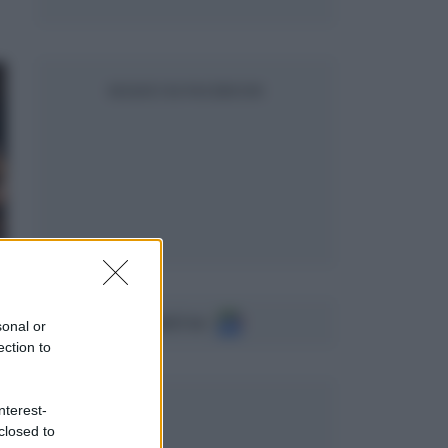
SEGUICI SU FACEBOOK
Seguici su
sonal or
ection to
nterest-
closed to