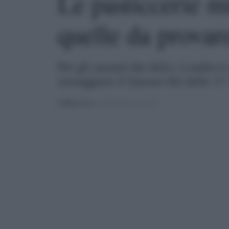
Le pasticcerie m
quelle da provar
Per gli amanti dei dolci, Londra è 
sorseggiare il famoso thè delle 17.
PUBBLICATO
IL 18/01/2024 ALLE 10:23