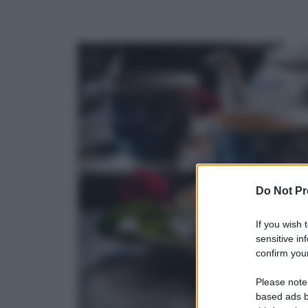
Do Not Pr
If you wish 
sensitive in
confirm your
Please note
based ads b