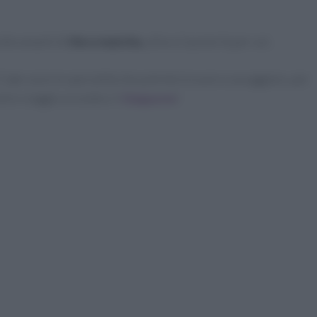
iete amanti di
the e matcha
, allora il posto fa per voi.
ake sono le specialità che potrete trovare e assaggiare, per
stro viaggio a Londra: il
Giappone
!