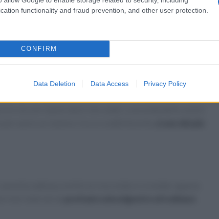
bella
colazione sostanziosa
con la frittata di uova bianche,
cation functionality and fraud prevention, and other user protection.
, uova alla benedict e viennoiseries.
CONFIRM
nterno, ma anche di un piccolo e gradevole
giardino
, dove poter
à.
Data Deletion
Data Access
Privacy Policy
arcire sia con ripieni dolci che salati, a seconda delle vostre
 per avere un ripieno ricco e soddisfacente
, è uno dei più
e cannella, baklava, tortini al cioccolato e crostate: appena
errete inebriati da
profumi coinvolgenti e afrodisiaci.