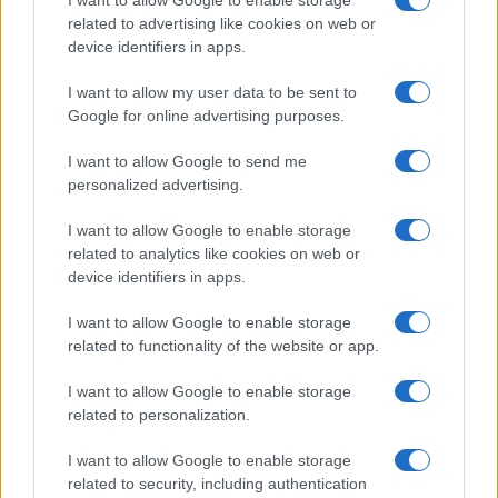
I want to allow Google to enable storage
NL Newz
related to advertising like cookies on web or
device identifiers in apps.
I want to allow my user data to be sent to
Google for online advertising purposes.
I want to allow Google to send me
personalized advertising.
I want to allow Google to enable storage
related to analytics like cookies on web or
device identifiers in apps.
I want to allow Google to enable storage
related to functionality of the website or app.
I want to allow Google to enable storage
related to personalization.
I want to allow Google to enable storage
related to security, including authentication