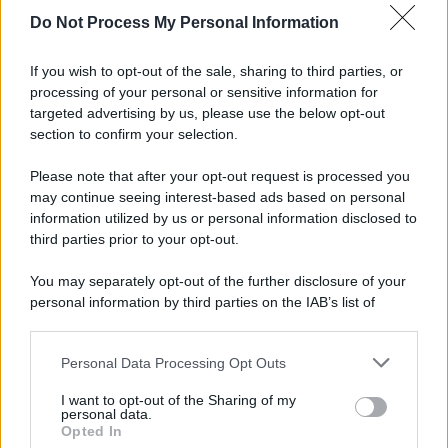
Newz Pennsylvania
Do Not Process My Personal Information
Newz Illinois
Newz Ohio
If you wish to opt-out of the sale, sharing to third parties, or
Gameland
processing of your personal or sensitive information for
Hig Tech Mag
targeted advertising by us, please use the below opt-out
section to confirm your selection.
Scoop Mag
Lgbtqia News
Please note that after your opt-out request is processed you
Motors Magazine 365
may continue seeing interest-based ads based on personal
Day Travel 365
information utilized by us or personal information disclosed to
third parties prior to your opt-out.
Home Magazine 365
Cineverse Magazine
You may separately opt-out of the further disclosure of your
SecondHomeMagazine
personal information by third parties on the IAB’s list of
downstream participants.
Personal Data Processing Opt Outs
This information may also be disclosed by us to third parties
on the IAB’s List of Downstream Participants that may further
Francia
I want to opt-out of the Sharing of my
disclose it to other third parties.
personal data.
Opted In
InvestirMag
Please note that this website/app uses one or more Google