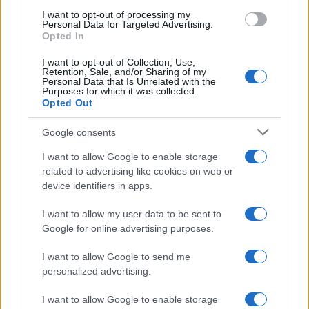
Germania
use your data for below specified purposes in below Google
I want to opt-out of processing my
consent section.
Personal Data for Targeted Advertising.
Investieren24
Opted In
I want to opt-out of Collection, Use,
UK
Retention, Sale, and/or Sharing of my
Personal Data that Is Unrelated with the
Purposes for which it was collected.
News Hub UK
Opted Out
Lgbtq News
Google consents
Olanda
I want to allow Google to enable storage
related to advertising like cookies on web or
Investeren 24
device identifiers in apps.
NL Newz
I want to allow my user data to be sent to
Google for online advertising purposes.
I want to allow Google to send me
personalized advertising.
I want to allow Google to enable storage