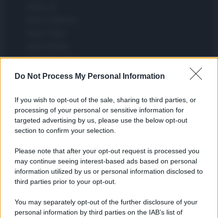
Newz US
Newz California
Newz Texas
Newz Florida
Newz New York
Newz Pennsylvania
Do Not Process My Personal Information
Newz Illinois
Newz Ohio
If you wish to opt-out of the sale, sharing to third parties, or
processing of your personal or sensitive information for
Gameland
targeted advertising by us, please use the below opt-out
Hig Tech Mag
section to confirm your selection.
Scoop Mag
Please note that after your opt-out request is processed you
Lgbtqia News
may continue seeing interest-based ads based on personal
Motors Magazine 365
information utilized by us or personal information disclosed to
Day Travel 365
third parties prior to your opt-out.
Home Magazine 365
You may separately opt-out of the further disclosure of your
Cineverse Magazine
personal information by third parties on the IAB’s list of
SecondHomeMagazine