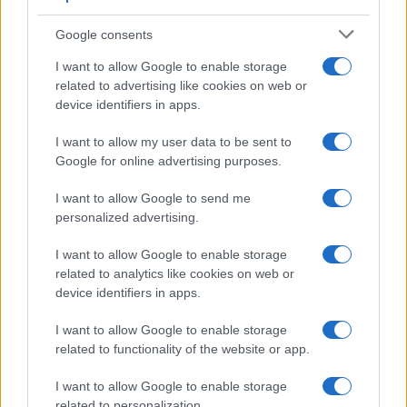
UK
Google consents
News Hub UK
I want to allow Google to enable storage
Lgbtq News
related to advertising like cookies on web or
device identifiers in apps.
Olanda
I want to allow my user data to be sent to
Investeren 24
Google for online advertising purposes.
NL Newz
I want to allow Google to send me
personalized advertising.
I want to allow Google to enable storage
related to analytics like cookies on web or
device identifiers in apps.
I want to allow Google to enable storage
related to functionality of the website or app.
I want to allow Google to enable storage
related to personalization.