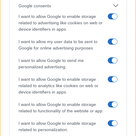
Google consents
Olanda
I want to allow Google to enable storage
Investeren 24
related to advertising like cookies on web or
NL Newz
device identifiers in apps.
I want to allow my user data to be sent to
Google for online advertising purposes.
I want to allow Google to send me
personalized advertising.
I want to allow Google to enable storage
related to analytics like cookies on web or
device identifiers in apps.
I want to allow Google to enable storage
related to functionality of the website or app.
I want to allow Google to enable storage
related to personalization.