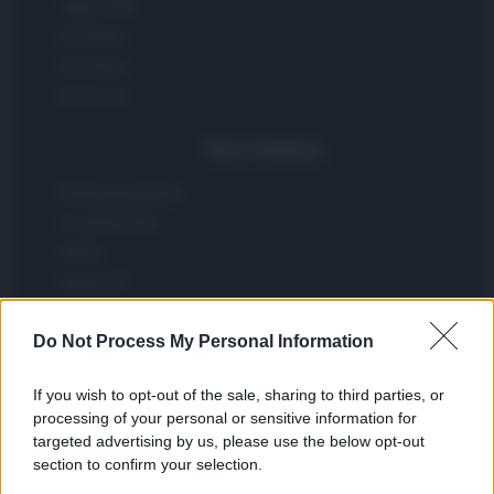
Viajar 365
ES Newz
Pet Story
Encocina
Nord America
Womanmagazine
Investing Plus
Newz
Newz US
Newz California
Newz Texas
Do Not Process My Personal Information
Newz Florida
If you wish to opt-out of the sale, sharing to third parties, or
Newz New York
processing of your personal or sensitive information for
Newz Pennsylvania
targeted advertising by us, please use the below opt-out
Newz Illinois
section to confirm your selection.
Newz Ohio