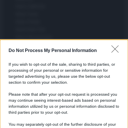
Newz California
Newz Texas
Newz Florida
Newz New York
Newz Pennsylvania
Newz Illinois
Do Not Process My Personal Information
Newz Ohio
Gameland
If you wish to opt-out of the sale, sharing to third parties, or
Hig Tech Mag
processing of your personal or sensitive information for
Scoop Mag
targeted advertising by us, please use the below opt-out
section to confirm your selection.
Lgbtqia News
Motors Magazine 365
Please note that after your opt-out request is processed you
Day Travel 365
may continue seeing interest-based ads based on personal
Home Magazine 365
information utilized by us or personal information disclosed to
third parties prior to your opt-out.
Cineverse Magazine
SecondHomeMagazine
You may separately opt-out of the further disclosure of your