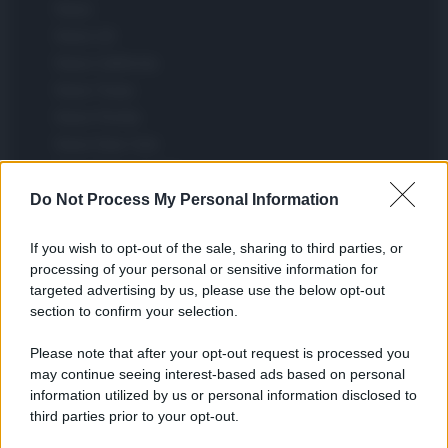
Newz
Newz US
Newz California
Newz Texas
Newz Florida
Newz New York
Newz Pennsylvania
Newz Illinois
Do Not Process My Personal Information
Newz Ohio
If you wish to opt-out of the sale, sharing to third parties, or
Gameland
processing of your personal or sensitive information for
Hig Tech Mag
targeted advertising by us, please use the below opt-out
Scoop Mag
section to confirm your selection.
Lgbtqia News
Please note that after your opt-out request is processed you
Motors Magazine 365
may continue seeing interest-based ads based on personal
Day Travel 365
information utilized by us or personal information disclosed to
Home Magazine 365
third parties prior to your opt-out.
Cineverse Magazine