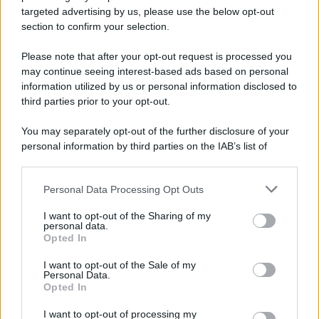
Gameland
targeted advertising by us, please use the below opt-out
Hig Tech Mag
section to confirm your selection.
Scoop Mag
Please note that after your opt-out request is processed you
Lgbtqia News
may continue seeing interest-based ads based on personal
Motors Magazine 365
information utilized by us or personal information disclosed to
third parties prior to your opt-out.
Day Travel 365
Home Magazine 365
You may separately opt-out of the further disclosure of your
Cineverse Magazine
personal information by third parties on the IAB’s list of
SecondHomeMagazine
downstream participants.
Personal Data Processing Opt Outs
This information may also be disclosed by us to third parties
on the IAB’s List of Downstream Participants that may further
I want to opt-out of the Sharing of my
disclose it to other third parties.
personal data.
Francia
Opted In
Please note that this website/app uses one or more Google
InvestirMag
services and may gather and store information including but
I want to opt-out of the Sale of my
Personal Data.
not limited to your visit or usage behaviour. You may click to
Opted In
grant or deny consent to Google and its third-party tags to
Germania
use your data for below specified purposes in below Google
I want to opt-out of processing my