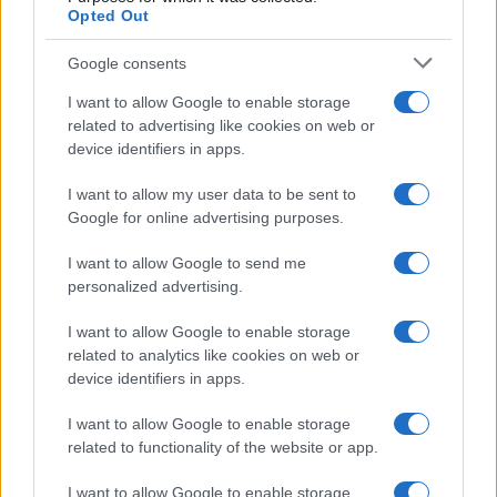
News Hub UK
Opted Out
Lgbtq News
Google consents
Olanda
I want to allow Google to enable storage
related to advertising like cookies on web or
Investeren 24
device identifiers in apps.
NL Newz
I want to allow my user data to be sent to
Google for online advertising purposes.
I want to allow Google to send me
personalized advertising.
I want to allow Google to enable storage
related to analytics like cookies on web or
device identifiers in apps.
I want to allow Google to enable storage
related to functionality of the website or app.
I want to allow Google to enable storage