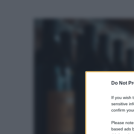
Do Not Pr
If you wish 
sensitive in
confirm your
Please note
based ads b