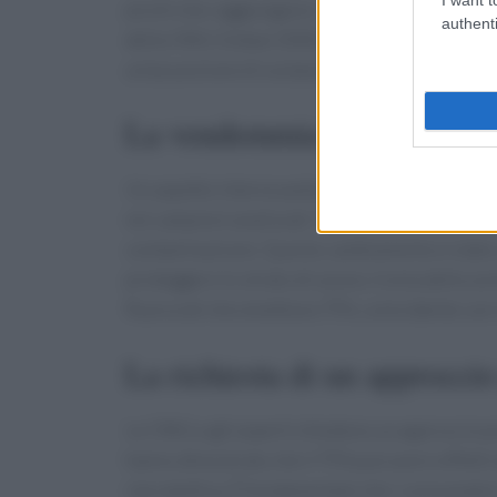
picchi che raggiungono i 320 microgrammi/lit
authenti
della ONG Global 2000, ha avvertito che ques
un’assunzione di sostanze chimiche attraverso
La vendemmia del 1988 com
Un aspetto interessante emerso dalla ricerca 
nei campioni analizzati. Tuttavia, a partire dal
contaminazione. Questo cambiamento è stato co
proteggere lo strato di ozono. Ironia della sor
fluorurati che emettono TFA, coincidente con l
La richiesta di un approcci
Le ONG e gli esperti chiedono un approccio pr
hanno dimostrato che il TFA può avere effetti 
riproduttiva. È fondamentale che i consumator