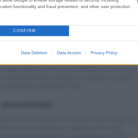
ro nelle vendemmie più recenti. Helmut Burtscher-Schaden,
cation functionality and fraud prevention, and other user protection.
to accumulo di TFA nelle piante potrebbe portare a
 il cibo ben superiore a quanto si possa immaginare.
CONFIRM
e spartiacque
è che prima del 1988 non sono state riscontrate tracce di TFA
Data Deletion
Data Access
Privacy Policy
 2010, si è registrato un aumento significativo della
llegato alla firma del Protocollo di Montreal, che mirava a
te, l’adozione di questo protocollo ha portato all’uso di gas
’aumento dell’uso di pesticidi PFAS.
o precauzionale
ecauzionale per affrontare questa problematica. Recenti stud
dannosi sullo sviluppo fetale, suggerendo una tossicità
i siano informati riguardo alla contaminazione da PFAS nel