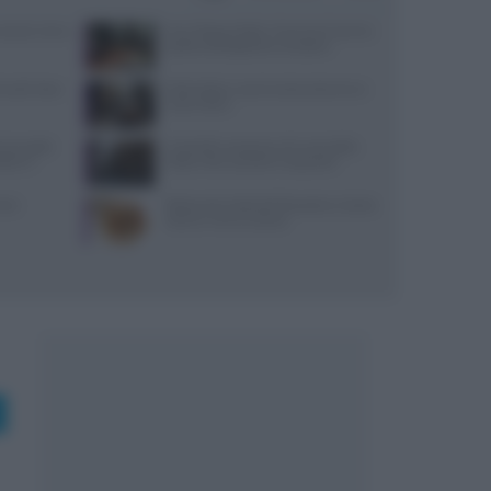
: prezzi, menu
Euro-Toques Italia: Vincenzo Guarino
guida la delegazione campana
 lunedì: dove
Diete detox: cosa funziona davvero e
cosa evitare
 due piatti
Controlli a sorpresa nel cuore della
tare il
Dolce Vita: sanzioni e sequestri
come
Ristorante L’Isola del Pescatore a Santa
Severa: menù e prezzi