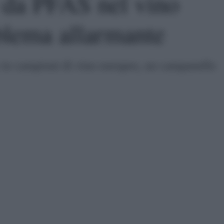
da PFAS nel vino
blema allarmante
e in campioni di vino europeo, un campanello