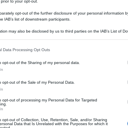
 prior to your opt-out.
rately opt-out of the further disclosure of your personal information by
he IAB’s list of downstream participants.
tion may also be disclosed by us to third parties on the IAB’s List of 
 that may further disclose it to other third parties.
 that this website/app uses one or more Google services and may gath
l Data Processing Opt Outs
including but not limited to your visit or usage behaviour. You may click 
a contaminazione nel vino
 to Google and its third-party tags to use your data for below specifi
o opt-out of the Sharing of my personal data.
ogle consent section.
In
AS
, noti come “inquinanti eterni”, in tutti i campioni di vino
zzate da una straordinaria longevità, sono state associate a
o opt-out of the Sale of my Personal Data.
In
to opt-out of processing my Personal Data for Targeted
ing.
In
o opt-out of Collection, Use, Retention, Sale, and/or Sharing
ersonal Data that Is Unrelated with the Purposes for which it
lected.