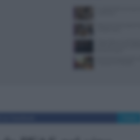
Il Castello delle Cerimonie
e costi extra
Ristoranti a Torino aperti il
mangiare bene
Trippa Milano: lo chef toglie
iconici dal menu per contras
fenomeno social
Alimenti ultraprocessati: 
riconoscerli in etichetta
i su Facebook
Tweet