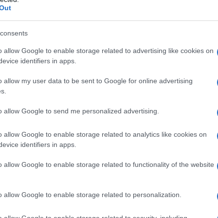
Out
consents
o allow Google to enable storage related to advertising like cookies on
evice identifiers in apps.
o allow my user data to be sent to Google for online advertising
s.
to allow Google to send me personalized advertising.
o 49 bottiglie di vino provenienti da dieci Paesi produttori,
 da acido trifluoroacetico (TFA), un sottoprodotto persistent
o allow Google to enable storage related to analytics like cookies on
evice identifiers in apps.
o allow Google to enable storage related to functionality of the website
locale
o allow Google to enable storage related to personalization.
velli di TFA in alcuni campioni superano di oltre 100 volte quell
ione mediana di TFA si attesta a 110 microgrammi/litro, con
o allow Google to enable storage related to security, including