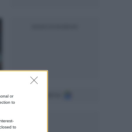
SEGUICI SU FACEBOOK
Seguici su
sonal or
ection to
nterest-
closed to