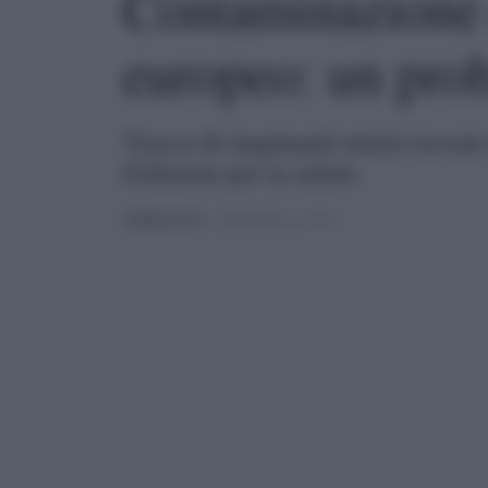
Contaminazione 
europeo: un pro
Tracce di inquinanti eterni trovat
d'allarme per la salute.
PUBBLICATO
IL 25/04/2025 ALLE 09:04