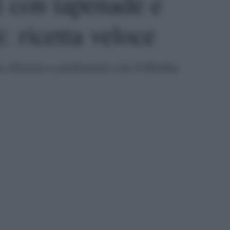
t con tapenade e
: ricetta veloce
o sfizioso e profumato con il Bimby.