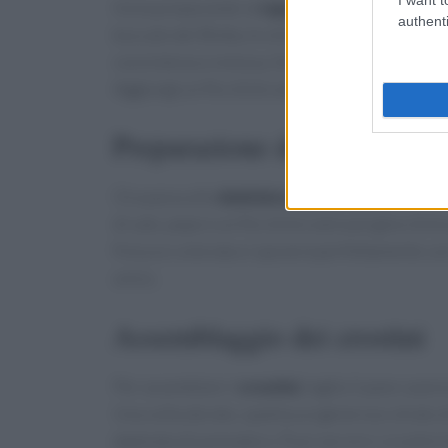
Inizia preparando la
tapenade
, una salsa ricc
authenti
boccale del Bimby le olive nere, le alici e i cap
consistenza cremosa. Se necessario, raschia i
Aggiungi un filo d’olio extravergine d’oliva p
Preparazione della dadolat
Ora passa alla
dadolata di pomodoro
. Lava i
di sale, pepe e un filo d’olio extravergine d’o
fresca e colorata si sposerà perfettamente con
unico.
Assemblaggio dei crostini
Per assemblare i
crostini
, taglia il pane case
Una volta dorato, spalma un generoso strato di
dadolata di pomodoro. Puoi servire i crostini 