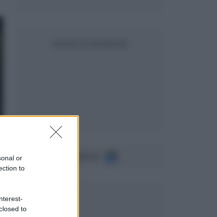
SEGUICI SU FACEBOOK
Seguici su
sonal or
ection to
nterest-
closed to