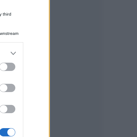
 third
Downstream
er and store
to grant or
ed purposes