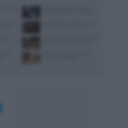
: prezzi, menu
Jean Imbert fermato: le accuse di
violenza domestica da tre ex partner
 due piatti
Spiedo a Milano: dove andare e come
tare il
riconoscerlo davvero autentico
i, sale,
Ricette vegetariane con melanzane: tre
idee per un secondo piatto sfizioso
re della
Ricette estive senza forno: mochi,
stri
tartufini e biscotti gelato