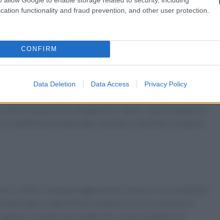
a e saporita che darà carattere ai tuoi crostini. Inserisci nel
cation functionality and fraud prevention, and other user protection.
peri. Frulla per 30 secondi a velocità 5, fino a ottenere una
 bordi del boccale e frulla nuovamente per qualche secondo.
er rendere la salsa ancora più cremosa e omogenea.
CONFIRM
a di pomodoro
Data Deletion
Data Access
Privacy Policy
 pomodori ramati e tagliali a cubetti. Condiscili con un pizzico
liva. Mescola bene per amalgamare i sapori. Questa dadolata
 la sapidità della tapenade, creando un equilibrio di gusto
reccio a fette e tostalo leggermente in forno o su una griglia.
 tapenade su ogni fetta e completa con un cucchiaio di
tiepidi o a temperatura ambiente, a seconda delle tue