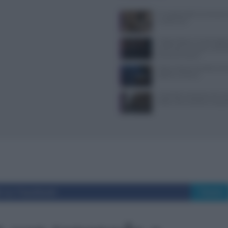
Il Castello delle Cerimonie
e costi extra
Trippa Milano: lo chef toglie
iconici dal menu per contras
fenomeno social
Pasta al dente perfetta: temp
bollore e finitura
Controlli a sorpresa nel cuo
Dolce Vita: sanzioni e seque
i su Facebook
Tweet