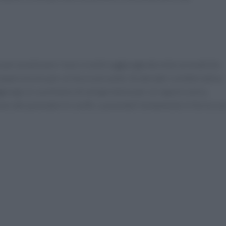
 personalizzare i tuoi crostini aggiungendo erbe aromatiche
peperoncino per un tocco piccante. Se desideri un’alternativa
giungi un cucchiaino di senape dolce per un sapore unico.
arare dei pomodorini confit, cuocendoli lentamente in forno co