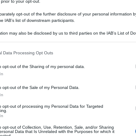
 prior to your opt-out.
rately opt-out of the further disclosure of your personal information by
he IAB’s list of downstream participants.
tion may also be disclosed by us to third parties on the IAB’s List of 
 that may further disclose it to other third parties.
 that this website/app uses one or more Google services and may gath
on tapenade
l Data Processing Opt Outs
including but not limited to your visit or usage behaviour. You may click 
 to Google and its third-party tags to use your data for below specifi
o opt-out of the Sharing of my personal data.
penade e dadolata di pomodoro, avrai bisogno di pochi
ogle consent section.
In
rve:
o opt-out of the Sale of my Personal Data.
In
to opt-out of processing my Personal Data for Targeted
ing.
In
o opt-out of Collection, Use, Retention, Sale, and/or Sharing
ersonal Data that Is Unrelated with the Purposes for which it
lected.