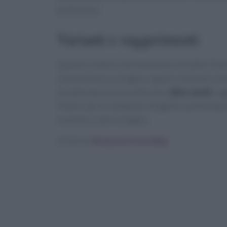
preferenze.
Varianti e suggerimenti
Questa ricetta è estremamente versatile. Puoi
come basilico o origano, oppure un pizzico di 
più delicata, prova a utilizzare
olive verdi
e ag
Inoltre, per un antipasto elegante, puoi prep
zucchero, sale e origano.
Scritto da
Redazione Food Blog