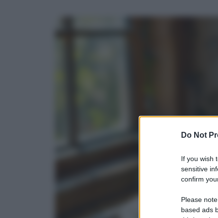
Do Not Pr
If you wish 
sensitive in
confirm your
Please note
based ads b