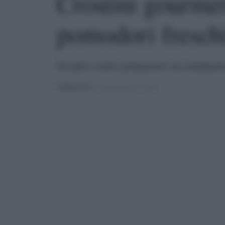
Crostini gourme
pomodori freschi
Scopri come preparare un antipast
PUBBLICATO
IL 16/05/2025 ALLE 12:08