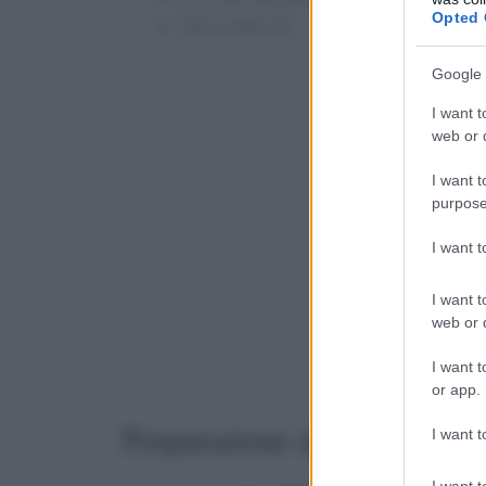
Opted 
Sale e pepe q.b.
Google 
I want t
web or d
I want t
purpose
I want 
I want t
web or d
I want t
or app.
Preparazione della tapenade
I want t
I want t