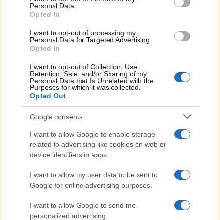
Personal Data.
Germania
not limited to your visit or usage behaviour. You may click to
Opted In
grant or deny consent to Google and its third-party tags to
Investieren24
use your data for below specified purposes in below Google
I want to opt-out of processing my
consent section.
Personal Data for Targeted Advertising.
Opted In
UK
I want to opt-out of Collection, Use,
News Hub UK
Retention, Sale, and/or Sharing of my
Personal Data that Is Unrelated with the
Lgbtq News
Purposes for which it was collected.
Opted Out
Olanda
Google consents
Investeren 24
I want to allow Google to enable storage
NL Newz
related to advertising like cookies on web or
device identifiers in apps.
I want to allow my user data to be sent to
Google for online advertising purposes.
I want to allow Google to send me
personalized advertising.