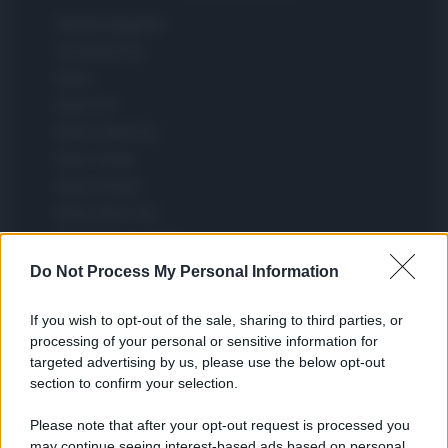
Womanmagazine
Investing Plus
Newz
Newz US
Newz California
Newz Texas
Newz Florida
Newz New York
Newz Pennsylvania
Newz Illinois
Do Not Process My Personal Information
Newz Ohio
If you wish to opt-out of the sale, sharing to third parties, or
Gameland
processing of your personal or sensitive information for
Hig Tech Mag
targeted advertising by us, please use the below opt-out
Scoop Mag
section to confirm your selection.
Lgbtqia News
Please note that after your opt-out request is processed you
Motors Magazine 365
may continue seeing interest-based ads based on personal