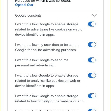
Purposes for which it was collected.
Opted Out
Olanda
Google consents
Investeren 24
NL Newz
I want to allow Google to enable storage
related to advertising like cookies on web or
device identifiers in apps.
I want to allow my user data to be sent to
Google for online advertising purposes.
I want to allow Google to send me
personalized advertising.
I want to allow Google to enable storage
related to analytics like cookies on web or
device identifiers in apps.
I want to allow Google to enable storage
related to functionality of the website or app.