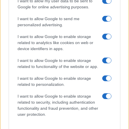
I want to allow my user data to be sent to
Google for online advertising purposes.
I want to allow Google to send me
personalized advertising.
I want to allow Google to enable storage
related to analytics like cookies on web or
device identifiers in apps.
I want to allow Google to enable storage
related to functionality of the website or app.
I want to allow Google to enable storage
related to personalization.
I want to allow Google to enable storage
related to security, including authentication
functionality and fraud prevention, and other
user protection.