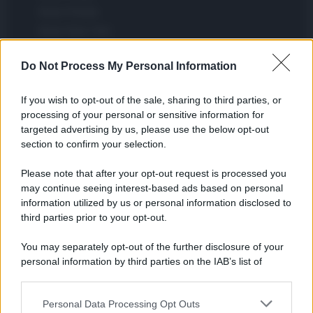
Newz Florida
Newz New York
Newz Pennsylvania
Do Not Process My Personal Information
Newz Illinois
Newz Ohio
If you wish to opt-out of the sale, sharing to third parties, or
Gameland
processing of your personal or sensitive information for
Hig Tech Mag
targeted advertising by us, please use the below opt-out
Scoop Mag
section to confirm your selection.
Lgbtqia News
Please note that after your opt-out request is processed you
Motors Magazine 365
may continue seeing interest-based ads based on personal
Day Travel 365
information utilized by us or personal information disclosed to
third parties prior to your opt-out.
Home Magazine 365
Cineverse Magazine
You may separately opt-out of the further disclosure of your
SecondHomeMagazine
personal information by third parties on the IAB’s list of
downstream participants.
Personal Data Processing Opt Outs
This information may also be disclosed by us to third parties