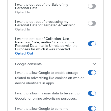
services and may gather and store information including but
I want to opt-out of the Sale of my
Personal Data.
not limited to your visit or usage behaviour. You may click to
Investieren24
Opted In
grant or deny consent to Google and its third-party tags to
use your data for below specified purposes in below Google
UK
I want to opt-out of processing my
consent section.
Personal Data for Targeted Advertising.
Opted In
News Hub UK
Lgbtq News
I want to opt-out of Collection, Use,
Retention, Sale, and/or Sharing of my
Personal Data that Is Unrelated with the
Olanda
Purposes for which it was collected.
Opted Out
Investeren 24
Google consents
NL Newz
I want to allow Google to enable storage
related to advertising like cookies on web or
device identifiers in apps.
I want to allow my user data to be sent to
Google for online advertising purposes.
I want to allow Google to send me