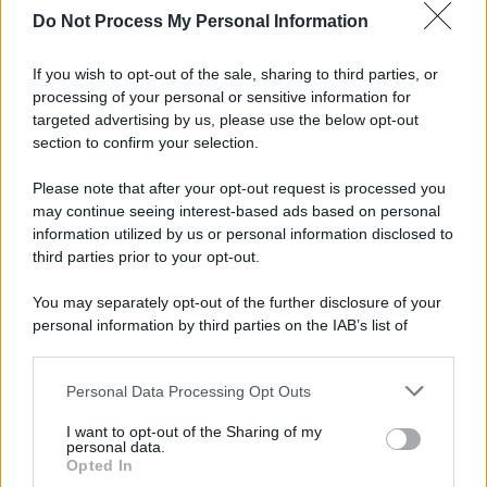
Newz Ohio
Do Not Process My Personal Information
Gameland
Hig Tech Mag
If you wish to opt-out of the sale, sharing to third parties, or
processing of your personal or sensitive information for
Scoop Mag
targeted advertising by us, please use the below opt-out
Lgbtqia News
section to confirm your selection.
Motors Magazine 365
Please note that after your opt-out request is processed you
Day Travel 365
may continue seeing interest-based ads based on personal
Home Magazine 365
information utilized by us or personal information disclosed to
Cineverse Magazine
third parties prior to your opt-out.
SecondHomeMagazine
You may separately opt-out of the further disclosure of your
personal information by third parties on the IAB’s list of
downstream participants.
Francia
Personal Data Processing Opt Outs
This information may also be disclosed by us to third parties
on the IAB’s List of Downstream Participants that may further
InvestirMag
I want to opt-out of the Sharing of my
disclose it to other third parties.
personal data.
Opted In
Please note that this website/app uses one or more Google
Germania