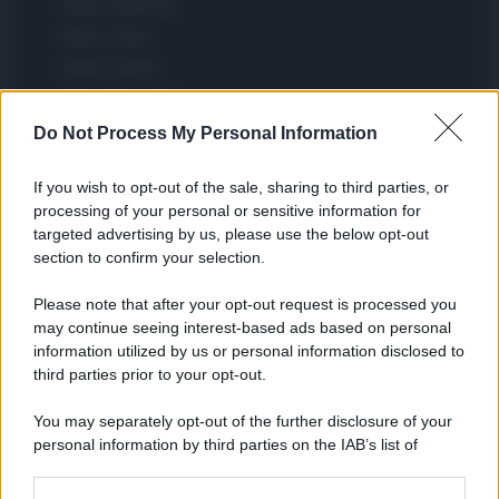
Newz California
Newz Texas
Newz Florida
Newz New York
Newz Pennsylvania
Do Not Process My Personal Information
Newz Illinois
Newz Ohio
If you wish to opt-out of the sale, sharing to third parties, or
processing of your personal or sensitive information for
Gameland
targeted advertising by us, please use the below opt-out
Hig Tech Mag
section to confirm your selection.
Scoop Mag
Please note that after your opt-out request is processed you
Lgbtqia News
may continue seeing interest-based ads based on personal
Motors Magazine 365
information utilized by us or personal information disclosed to
Day Travel 365
third parties prior to your opt-out.
Home Magazine 365
You may separately opt-out of the further disclosure of your
Cineverse Magazine
personal information by third parties on the IAB’s list of
SecondHomeMagazine
downstream participants.