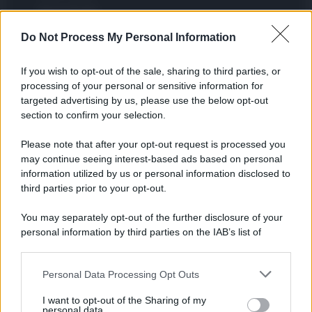
Newz Florida
Newz New York
Do Not Process My Personal Information
Newz Pennsylvania
Newz Illinois
If you wish to opt-out of the sale, sharing to third parties, or
processing of your personal or sensitive information for
Newz Ohio
targeted advertising by us, please use the below opt-out
Gameland
section to confirm your selection.
Hig Tech Mag
Scoop Mag
Please note that after your opt-out request is processed you
may continue seeing interest-based ads based on personal
Lgbtqia News
information utilized by us or personal information disclosed to
Motors Magazine 365
third parties prior to your opt-out.
Day Travel 365
You may separately opt-out of the further disclosure of your
Home Magazine 365
personal information by third parties on the IAB’s list of
Cineverse Magazine
downstream participants.
SecondHomeMagazine
Personal Data Processing Opt Outs
This information may also be disclosed by us to third parties
on the IAB’s List of Downstream Participants that may further
I want to opt-out of the Sharing of my
disclose it to other third parties.
personal data.