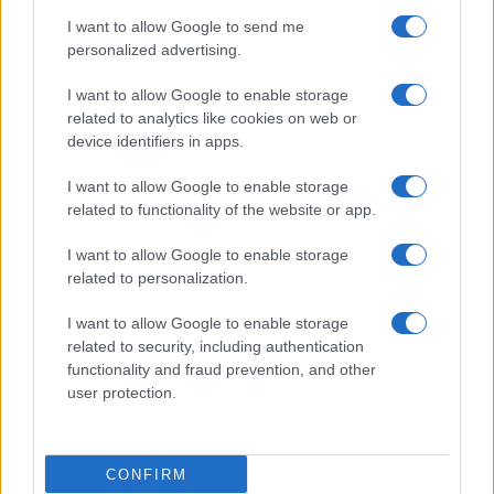
I want to allow Google to send me
personalized advertising.
I want to allow Google to enable storage
related to analytics like cookies on web or
device identifiers in apps.
I want to allow Google to enable storage
related to functionality of the website or app.
I want to allow Google to enable storage
related to personalization.
I want to allow Google to enable storage
related to security, including authentication
functionality and fraud prevention, and other
user protection.
CONFIRM