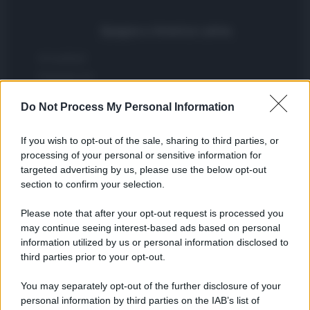
Spagna e America Latina
Actualidad
Finanzas 24
Investindo 365
Do Not Process My Personal Information
Think.es
Viajar 365
If you wish to opt-out of the sale, sharing to third parties, or
ES Newz
processing of your personal or sensitive information for
targeted advertising by us, please use the below opt-out
Pet Story
section to confirm your selection.
Encocina
Please note that after your opt-out request is processed you
Nord America
may continue seeing interest-based ads based on personal
information utilized by us or personal information disclosed to
Womanmagazine
third parties prior to your opt-out.
Investing Plus
You may separately opt-out of the further disclosure of your
Newz
personal information by third parties on the IAB’s list of
Newz US