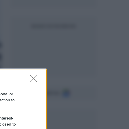
SEGUICI SU FACEBOOK
Seguici su
sonal or
ection to
nterest-
closed to