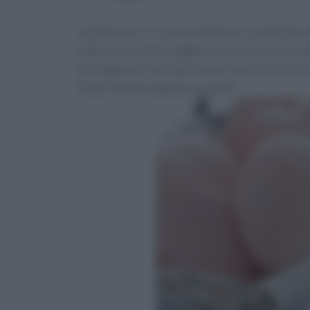
Quando non si sa cosa preparare, quando gli a
degli avanzi di formaggio da consumare, la par
parmigiana di mortadella può essere servita si
finger food se tagliata a cubetti.