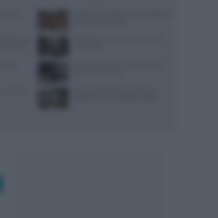
o: metodi
AMPI porta a Milano 16 dolci tradizionali
per un evento solidale
torante cinese
Diete detox: cosa funziona davvero e
ali e fusion
cosa evitare
i caffè:
Riferimenti chiave: articolo 187 CdS,
TULPS, TUIR e TUB
con il volto
Eventi gastronomici 2026: Tavole
d’Autore e The Sanpellegrino Table