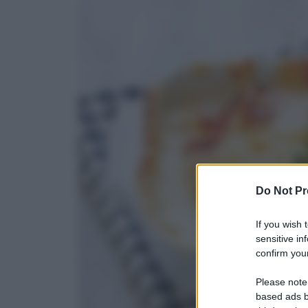
Do Not Pr
If you wish 
sensitive in
confirm your
Please note
based ads b