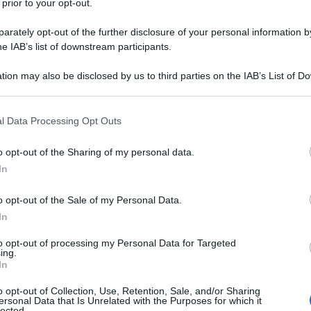
 prior to your opt-out.
rately opt-out of the further disclosure of your personal information by
he IAB’s list of downstream participants.
tion may also be disclosed by us to third parties on the IAB’s List of 
rare, ma gustosa e saporita allo stesso tempo, può
 that may further disclose it to other third parties.
a di patate al forno
. Si tratta di una pietanza da servire come
 that this website/app uses one or more Google services and may gath
l Data Processing Opt Outs
including but not limited to your visit or usage behaviour. You may click 
 to Google and its third-party tags to use your data for below specifi
Informazioni
o opt-out of the Sharing of my personal data.
ogle consent section.
In
Porzioni: 5
o opt-out of the Sale of my Personal Data.
Tempo di preparazione: 00.20
In
iato
Tempo di cottura: 00.30
Tempo totale: 00.50
to opt-out of processing my Personal Data for Targeted
ing.
In
o opt-out of Collection, Use, Retention, Sale, and/or Sharing
ersonal Data that Is Unrelated with the Purposes for which it
lected.