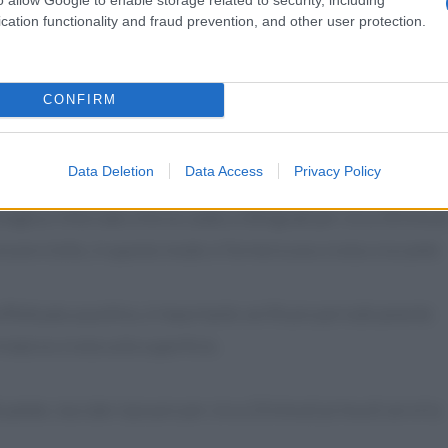
cation functionality and fraud prevention, and other user protection.
uta più volte, così da formare diversi strati di patate che si
ino ad esaurire tutti gli ingredienti. L'ultimo strato deve
CONFIRM
o.
 di versare lungo i bordi della teglia un bicchiere di latte. In
Data Deletion
Data Access
Privacy Policy
i in maniera ottimale.
teglia e infornate a forno caldo a 200 gradi per circa 30 minuti
 essere tolto, in questo modo si formerà una crosta croccante
 effettuata a puntino, è importante verificare periodicamente
rmata la crosta sulla superficie.
patate, lasciate riposare per circa 10 minuti prima di servirla