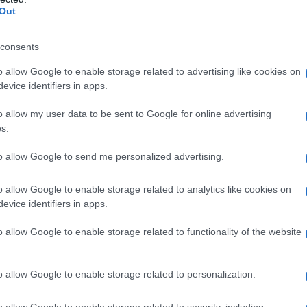
Out
consents
o allow Google to enable storage related to advertising like cookies on
evice identifiers in apps.
o allow my user data to be sent to Google for online advertising
. Devono essere pelate, sciacquate e tagliate a fette molto
s.
imetri e poste in acqua fredda affinché non diventino scure.
to allow Google to send me personalized advertising.
zzarella dovrà essere tagliata a cubetti grossi, mentre gli
o allow Google to enable storage related to analytics like cookies on
ti in maniera grossolana con la grattugia a fori grossi.
evice identifiers in apps.
rato una teglia e cospargiamola di pan grattato.
o allow Google to enable storage related to functionality of the website
lla nostra parmigiana disponendo sul fondo della teglia uno
e e rosmarino tritato.
o allow Google to enable storage related to personalization.
ndo la mozzarella a cubetti, una parte dei formaggi
o allow Google to enable storage related to security, including