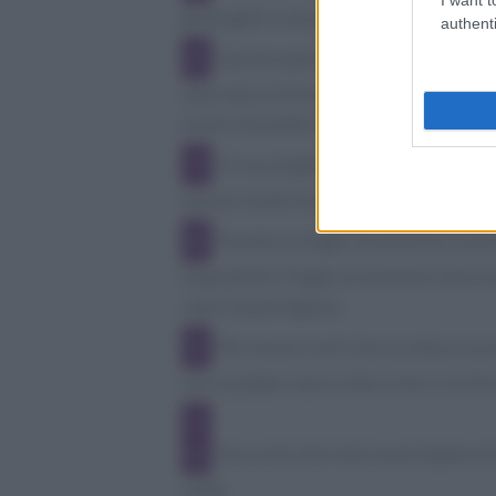
grattugiati e alcune fette di mortadella.
authenti
Questa operazione deve essere ripet
alternano ai formaggi e alla mortadella f
essere di patate e formaggio parmigian
Un accorgimento molto utile è quello
questo modo le patate possono cuocers
Ponete un foglio di alluminio sulla 
Dopodiché il foglio di alluminio dovrà
sopra la parmigiana.
Per essere certi che la cottura sia
che le patate siano cotte e che si sia fo
Una volta sfornata la parmigiana di 
calda.