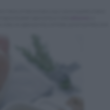
mici fanno un'improvvisata a casa, o ancora quando si hanno
migiana di patate rappresenta la ricetta
salvacena
. La
a calda, non appena pronta, sia fredda, quindi è perfetta come