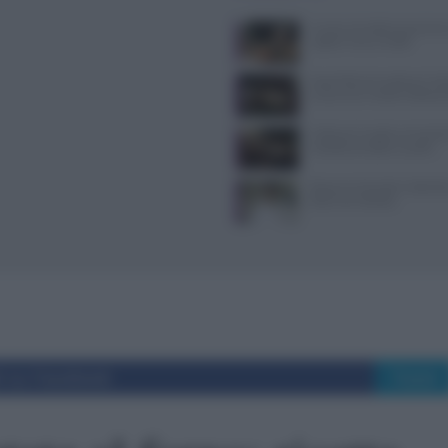
Cucina col caldo senza forn
rapidi e menu freddi
Scopri Bao Dumpling, il ris
a Lecco con ricette tradizion
Coltivare funghi con fondi d
metodo semplice e pulito
Rosanna Marziale: la Barbie 
della chef stellata
i su Facebook
Tweet