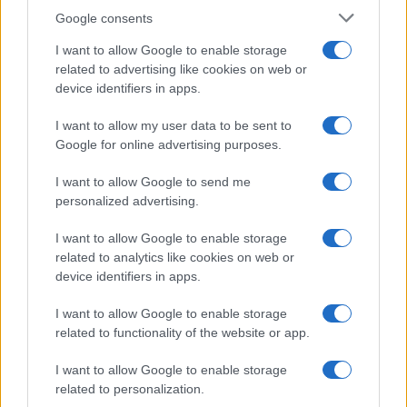
Italia
Google consents
I want to allow Google to enable storage
Casa Magazine
related to advertising like cookies on web or
Cineverse Magazine
device identifiers in apps.
Donne Magazine
I want to allow my user data to be sent to
Food Blog
Google for online advertising purposes.
Milano Notizie
Motor Magazine
I want to allow Google to send me
Notizie.it
personalized advertising.
Offerte Shopping
I want to allow Google to enable storage
Pet Story
related to analytics like cookies on web or
Professione Lavoro
device identifiers in apps.
Sport Magazine
I want to allow Google to enable storage
Style24
related to functionality of the website or app.
Think.it
I want to allow Google to enable storage
Tuobenessere
related to personalization.
Viaggiamo