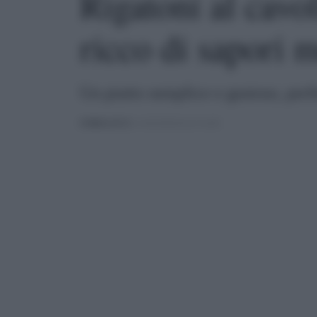
Rigatoni al cavol
ricco di sapori 
Un piatto semplice e gustoso, perf
PUBBLICATO
IL 24/03/2025 ALLE 16:08