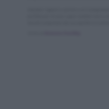
Impiatta i rigatoni e spolvera con il pangratt
perfetto per chi ama i sapori mediterranei e c
lasciati conquistare dal suo equilibrio tra dolc
Scritto da
Redazione Food Blog