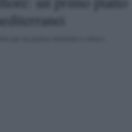
fiore: un primo piatto
mediterranei
etto per un pranzo nutriente e veloce.