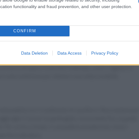
cation functionality and fraud prevention, and other user protection.
re. Prima di tutto, lessa il cavolfiore in acqua salata fino a
parte. In una padella, scalda un filo d’olio extravergine d’oliv
CONFIRM
fuoco lento. Aggiungi l’uva sultanina e i pinoli, mescolando
Data Deletion
Data Access
Privacy Policy
ntemente lessato e schiacciato con una forchetta. Mescola il
un tocco di sapore in più. Nel frattempo, cuoci i rigatoni in
i sulla confezione per ottenere una cottura al dente.
i nella padella con il condimento di cavolfiore. Mescola bene pe
 aggiungere il pecorino grattugiato, mescolando fino a quando
 Per un tocco finale, in una padella antiaderente, tosta il
epe fino a doratura.