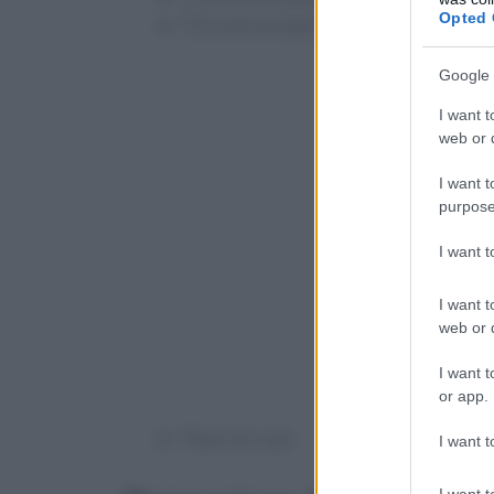
Opted 
Olio extravergine d’oliva q.b.
Google 
I want t
web or d
I want t
purpose
I want 
I want t
web or d
I want t
or app.
Pepe nero q.b.
I want t
I want t