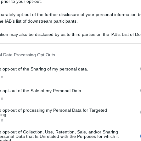
 prior to your opt-out.
rately opt-out of the further disclosure of your personal information by
he IAB’s list of downstream participants.
tion may also be disclosed by us to third parties on the IAB’s List of 
 that may further disclose it to other third parties.
 that this website/app uses one or more Google services and may gath
cavolfiore
l Data Processing Opt Outs
including but not limited to your visit or usage behaviour. You may click 
 to Google and its third-party tags to use your data for below specifi
o opt-out of the Sharing of my personal data.
sogno di ingredienti freschi e genuini. Ecco cosa ti serve:
ogle consent section.
In
o opt-out of the Sale of my Personal Data.
In
to opt-out of processing my Personal Data for Targeted
ing.
In
o opt-out of Collection, Use, Retention, Sale, and/or Sharing
ersonal Data that Is Unrelated with the Purposes for which it
lected.