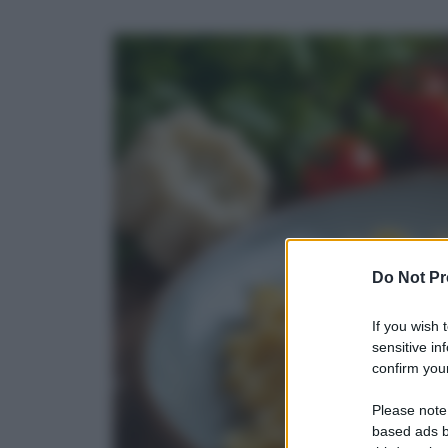
Do Not Pr
If you wish 
sensitive in
confirm your
Please note
based ads b