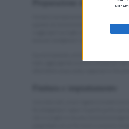
Preparazione del piatto
authenti
Iniziamo la preparazione dei rigatoni al cavolfio
quando non diventa tenero. Scolalo e mettilo da 
e aggiungi le acciughe, facendole sciogliere a 
bene per amalgamare i sapori.
Successivamente, unisci il cavolfiore precede
tutto, aggiungendo un pizzico di pepe per dare 
abbondante acqua salata, seguendo le istruzion
Finitura e impiattamento
Una volta cotti, scola i rigatoni e trasferiscil
far amalgamare i sapori. A questo punto, puoi
non si scioglie e crea una cremosità avvolgente.
pangrattato con un filo d’olio e un pizzico di p