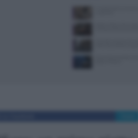
Il Castello delle Cerimonie
e costi extra
Spiedo a Milano: dove anda
riconoscerlo davvero auten
Controlli a sorpresa nel cuo
Dolce Vita: sanzioni e seque
Pasta al dente perfetta: temp
bollore e finitura
i su Facebook
Tweet