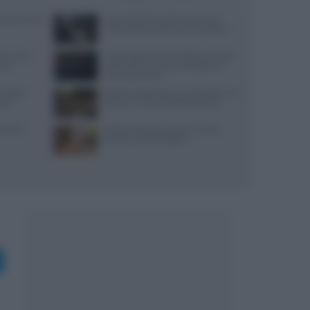
: prezzi, menu
Jean Imbert fermato: le accuse di
violenza domestica da tre ex partner
re e come
Trippa Milano: lo chef toglie due piatti
tico
iconici dal menu per contrastare il
fenomeno social
re della
Ricette vegetariane con melanzane: tre
stri
idee per un secondo piatto sfizioso
i, sale,
Ricette estive senza forno: mochi,
tartufini e biscotti gelato