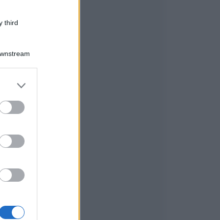
 third
Downstream
er and store
to grant or
ed purposes