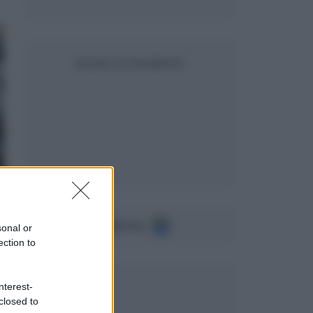
SEGUICI SU FACEBOOK
Seguici su
sonal or
ection to
nterest-
closed to