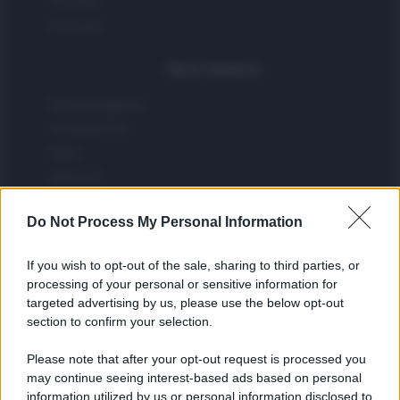
Pet Story
Encocina
Nord America
Womanmagazine
Investing Plus
Newz
Newz US
Newz California
Do Not Process My Personal Information
Newz Texas
Newz Florida
If you wish to opt-out of the sale, sharing to third parties, or
Newz New York
processing of your personal or sensitive information for
Newz Pennsylvania
targeted advertising by us, please use the below opt-out
Newz Illinois
section to confirm your selection.
Newz Ohio
Please note that after your opt-out request is processed you
Gameland
may continue seeing interest-based ads based on personal
Hig Tech Mag
information utilized by us or personal information disclosed to