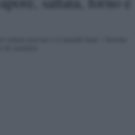
apore, saltata, forno e
n cotture precise e il metodo base + booster
i di carattere.