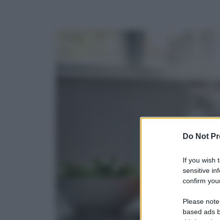
Do Not Pr
If you wish 
sensitive in
confirm your
Please note
based ads b