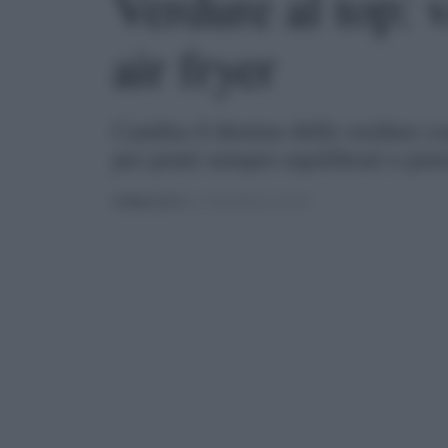
Verdure al top: v
air fryer
Cambia il destino delle verdure co
per piatti sempre equilibrati e pien
PUBBLICATO
IL 17/06/2026 ALLE 07:02