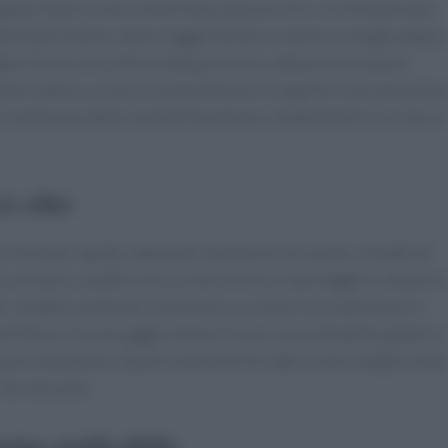
golari favoriscono uniformità; spessori di 1–2 cm bilanciano
istribuire bene, salare leggermente e cuocere su teglia ampia.
lia. Girare una volta a metà percorso; adiacenza tra pezzi
fine cottura, un tocco acido (limone o yogurt) e una nota amar
no la dolcezza della caramellizzazione, mantenendo la
struttura
o olio
n formato rapido, ideale per bastoncini di carote, cimette di
e verdure, condire con un velo di olio e sale leggero, disporre
per rendere uniforme la doratura. La resa è croccante fuori e
 frittura. Un passaggio chiave è il
pre-ammollo
delle patate in
e poi molto bene. Spezie macinate fini aderiscono meglio; erbe
non seccarle.
ema replicabile