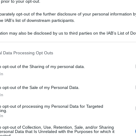
 prior to your opt-out.
rately opt-out of the further disclosure of your personal information by
he IAB’s list of downstream participants.
tion may also be disclosed by us to third parties on the IAB’s List of 
uando
cottura
e
condimento
dialogano in modo armonico.
 that may further disclose it to other third parties.
profumo, costruendo al tempo stesso
croccantezza
o
 le tecniche più affidabili — vapore, saltata, forno e air frye
 that this website/app uses one or more Google services and may gath
l Data Processing Opt Outs
including but not limited to your visit or usage behaviour. You may click 
gica
base + booster
.
 to Google and its third-party tags to use your data for below specifi
o opt-out of the Sharing of my personal data.
ogle consent section.
In
o opt-out of the Sale of my Personal Data.
In
to opt-out of processing my Personal Data for Targeted
ing.
In
o opt-out of Collection, Use, Retention, Sale, and/or Sharing
ersonal Data that Is Unrelated with the Purposes for which it
lected.