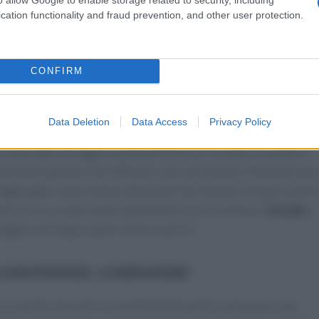
cation functionality and fraud prevention, and other user protection.
so si aggiungono dopo, per evitare che l’acqua estragga
hiarificato, più un tocco acido (limone o aceto delicato),
ccantezza, passaggio finale di un minuto in padella calda.
CONFIRM
di Maillard e succosità
Data Deletion
Data Access
Privacy Policy
, innescando la
reazione di Maillard
che regala note tostate.
 asparagi ne traggono grande beneficio. Scaldare la padella
usare poco grasso; non affollare, per non lessare. Muovere poc
. Aggiungere sale a metà cottura per non estrarre troppi succhi 
eto o vino, evaporando rapidamente. Un cucchiaio di
brodo
a
eggera che lega i sapori senza coprirli.
consistenze contrastate
, cipolle, finocchi e cavoletti di Bruxelles sviluppano una