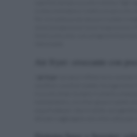
superficie dorata e un cuore cremoso. Tagli re
crosta e morbidezza. Condire con poco olio, d
Per croccantezza marcata, preriscaldare la teg
senza sovrapposizioni aiuta l’evaporazione. A 
lieve (rucola, erbe, scorza d’agrumi) bilancia
interessante.
Air fryer: croccante con poc
L’
air fryer
riproduce l’effetto forno ventilato i
cavolfiore, zucchine e patate. Asciugare bene l
in un solo strato. Scuotere il cestello a metà 
morbida dentro, con minor grasso rispetto alla
acqua fredda per ridurre l’amido, asciugandol
delicate si aggiungono solo a fine cottura per 
Sistema base + booster: sch