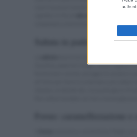
authenti
cuore ma ancora elastico al morso. Sale e gras
sapidità. Un filo di
olio extravergine
o burro c
completano la dolcezza naturale. Per extra cro
Saltata in padella: reazione 
La
saltata
lavora con calore alto e tempi brevi
Zucchine, peperoni, funghi, cavolo cappuccio e
finché è ben rovente, asciugare le verdure e 
all’inizio per favorire la doratura, poi saltare
sfumare, se desiderato, con poche gocce di ac
fine cottura lucidato con olio crea una glassa l
Forno: caramellizzazione e 
Il
forno
concentra e caramellizza. Patate, zucca