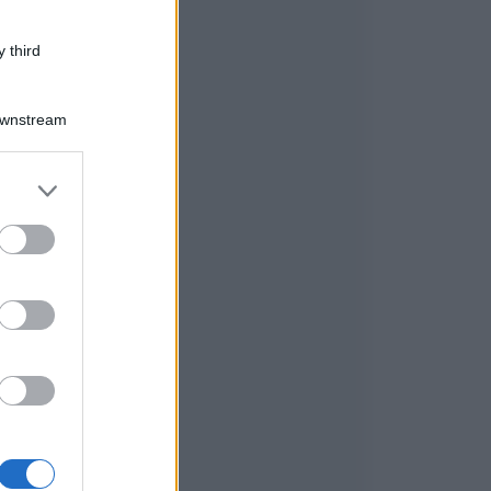
 third
Downstream
r
er and store
to grant or
ed purposes