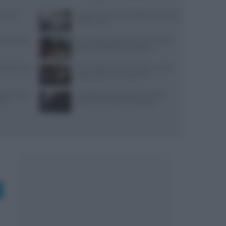
varesi,
Lavorare in cucina col caldo in sicurezza:
metodi e DPI
 lunedì: dove
Euro-Toques Italia: Vincenzo Guarino
guida la delegazione campana
: prezzi, menu
Evento Grika a Lecce: musica, cucina e
lingua della Grecìa Salentina
a, cucina e
Controlli a sorpresa nel cuore della
nte
Dolce Vita: sanzioni e sequestri