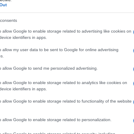
Out
consents
o allow Google to enable storage related to advertising like cookies on
ni verdura può esprimere il massimo del gusto.
evice identifiers in apps.
o allow my user data to be sent to Google for online advertising
 profondamente con il metodo di calore: il vapore esalta la
s.
no concentra i sapori, l’air fryer crea croccantezza con poco
e stratificare gli aromi è decisivo. Nelle sezioni seguenti si
to allow Google to send me personalized advertising.
ti, seguiti dal sistema
base + booster
e da accorgimenti per
o allow Google to enable storage related to analytics like cookies on
evice identifiers in apps.
roccantezza controllata
o allow Google to enable storage related to functionality of the website
 colore, vitamine e una
texture
precisa. Funziona egregiament
o allow Google to enable storage related to personalization.
ietole. Tagli omogenei garantiscono uniformità; pezzi piccoli
dono qualche minuto in più. Il punto giusto è
al dente
tenero al
o allow Google to enable storage related to security, including