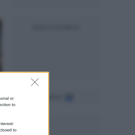
SEGUICI SU FACEBOOK
Seguici su
sonal or
ection to
nterest-
closed to