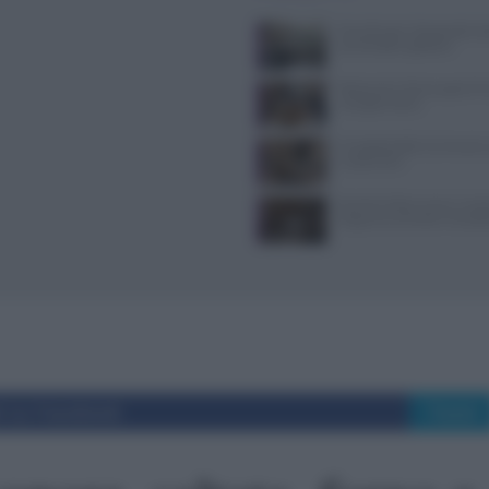
Tecniche per cheesecake, ba
semifreddi e gelatine
Ristoranti a Torino aperti il
mangiare bene
Il Castello delle Cerimonie
e costi extra
Evento Grika a Lecce: music
lingua tra Oriente e Occide
i su Facebook
Tweet