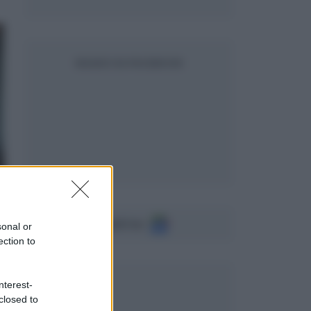
SEGUICI SU FACEBOOK
Seguici su
sonal or
ection to
nterest-
closed to