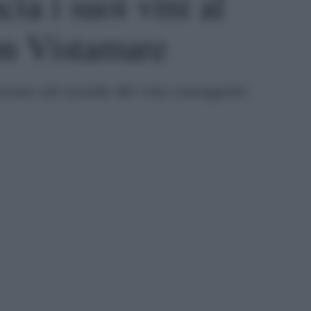
ia i suoi vini al
on Vistamare
azione nel mondo del vino romagnolo