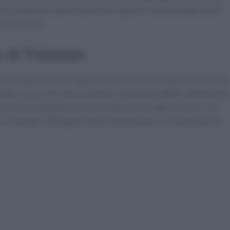
in passato per opere d’arte site-specific, dimostrando come
vitivinicola.
mo di Vistamare
ato l’apertura di un agriturismo entro la fine dell’anno, dove i
enda, tra cui vino, olio e verdure. Questo progetto rappresenta
perienza completa che unisce alta cucina e agricoltura. Con
 un mondo a 360 gradi, dove la tradizione e l’innovazione si