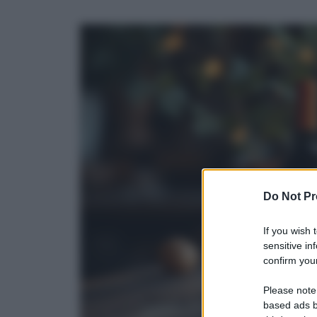
Do Not Pr
If you wish 
sensitive in
confirm your
Please note
based ads b