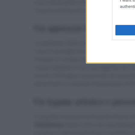
sia la culla di questo vitigno. Rosa Fanti, co-
authenti
l’importanza di questi vini, che rappresentano
Un approccio biologico e g
La vendemmia 2024 è stata la prima a essere im
Cracco ha spiegato che questo cambiamento riflet
Vistamare si caratterizzano per un gusto sapid
cucina romagnola. Cracco ha suggerito che il b
mentre in Romagna si sposa bene con i passat
possa essere un elemento fondamentale nell’e
Un legame artistico e perso
Un aspetto interessante delle etichette dei vini
Tuttofuoco
. Questi occhi, che rappresentano
creando un legame profondo tra i produttori e