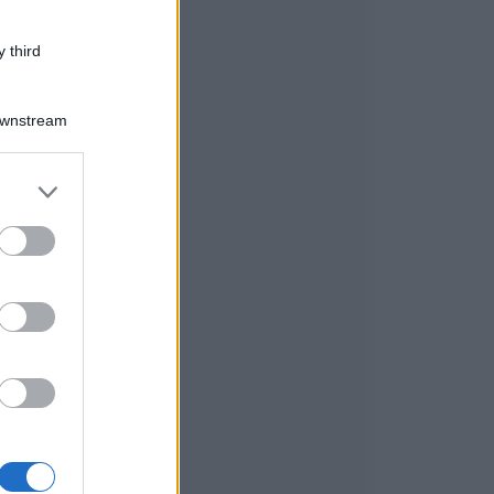
 third
Downstream
er and store
to grant or
ed purposes
e