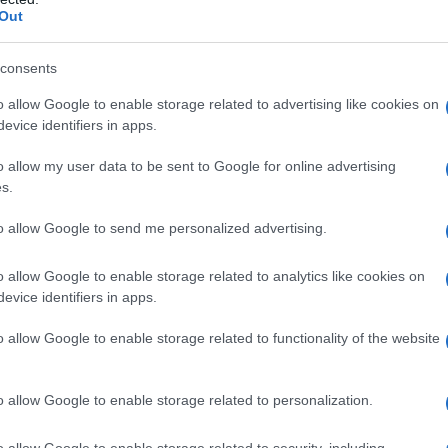
Out
consents
o allow Google to enable storage related to advertising like cookies on
evice identifiers in apps.
o allow my user data to be sent to Google for online advertising
s.
on una predominanza di pesche, cachi e ciliegie. Questo progett
to allow Google to send me personalized advertising.
er cinque anni, un desiderio di connessione con la natura e il
ro a Milano.
o allow Google to enable storage related to analytics like cookies on
evice identifiers in apps.
o allow Google to enable storage related to functionality of the website
hette: due vini bianchi e un rosso. Il
bianco Ciola
, il cui nome
n blend di vitigni autoctoni come Pagadebit, Albana e Rebola. Il
o allow Google to enable storage related to personalization.
giovese di Romagna, proveniente dalla collina che si presume
o allow Google to enable storage related to security, including