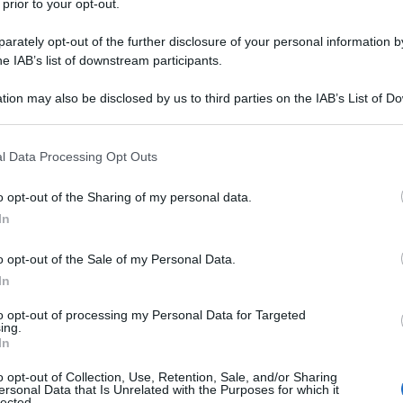
 prior to your opt-out.
rately opt-out of the further disclosure of your personal information by
he IAB’s list of downstream participants.
tion may also be disclosed by us to third parties on the IAB’s List of 
 that may further disclose it to other third parties.
 that this website/app uses one or more Google services and may gath
istamare
l Data Processing Opt Outs
including but not limited to your visit or usage behaviour. You may click 
 to Google and its third-party tags to use your data for below specifi
o opt-out of the Sharing of my personal data.
ecentemente debuttato al
Vinitaly 2025
con i suoi primi vini
ogle consent section.
In
l 2019. Situata a Santarcangelo di Romagna, la tenuta si estend
 vigneti e due a uliveti.
o opt-out of the Sale of my Personal Data.
In
to opt-out of processing my Personal Data for Targeted
ing.
In
o opt-out of Collection, Use, Retention, Sale, and/or Sharing
ersonal Data that Is Unrelated with the Purposes for which it
lected.