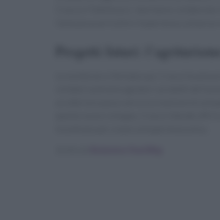
Cracco e Tuttofuoco; i due hanno collaborato 
l’arte possa arricchire l’esperienza culinaria e 
Progetti futuri: l’agrituris
Le novità non si fermano qui. Cracco ha annunci
visitatori potranno gustare i prodotti dell’azi
un ulteriore passo verso la creazione di un’es
questo nuovo sviluppo, Cracco intende offrire
incontrano per creare un’esperienza unica.
Scritto da
Redazione Food Blog