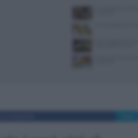
Il Castello delle Cerimonie
e costi extra
10 merende bambini 13 me
Dove mangiare a Piacenza: i
ristoranti della provincia
Come sostituire la ricotta ne
consigli utili
i su Facebook
Tweet