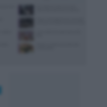
: prezzi, menu
Jean Imbert fermato: le accuse di
violenza domestica da tre ex partner
si
Trippa: lo chef toglie dal menu due piatti
iconici per contrastare il fenomeno social
 migliori
Come sostituire lo yogurt greco nella
dieta
i dolci:
Frittata con piselli e prosciutto cotto:
ricetta gustosa