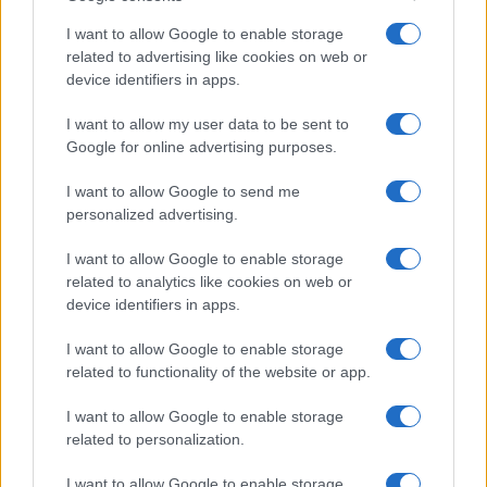
Olanda
I want to allow Google to enable storage
Investeren 24
related to advertising like cookies on web or
NL Newz
device identifiers in apps.
I want to allow my user data to be sent to
Google for online advertising purposes.
I want to allow Google to send me
personalized advertising.
I want to allow Google to enable storage
related to analytics like cookies on web or
device identifiers in apps.
I want to allow Google to enable storage
related to functionality of the website or app.
I want to allow Google to enable storage
related to personalization.
I want to allow Google to enable storage