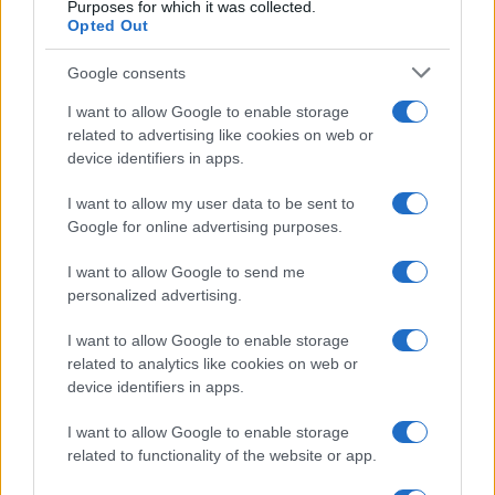
Purposes for which it was collected.
Opted Out
Lgbtq News
Google consents
Olanda
I want to allow Google to enable storage
Investeren 24
related to advertising like cookies on web or
NL Newz
device identifiers in apps.
I want to allow my user data to be sent to
Google for online advertising purposes.
I want to allow Google to send me
personalized advertising.
I want to allow Google to enable storage
related to analytics like cookies on web or
device identifiers in apps.
I want to allow Google to enable storage
related to functionality of the website or app.