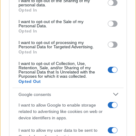
I want to opt-out of the Sharing of my
disclose it to other third parties.
personal data.
Opted In
Please note that this website/app uses one or more Google
Francia
services and may gather and store information including but
I want to opt-out of the Sale of my
Personal Data.
not limited to your visit or usage behaviour. You may click to
InvestirMag
Opted In
grant or deny consent to Google and its third-party tags to
use your data for below specified purposes in below Google
I want to opt-out of processing my
Germania
consent section.
Personal Data for Targeted Advertising.
Opted In
Investieren24
I want to opt-out of Collection, Use,
Retention, Sale, and/or Sharing of my
UK
Personal Data that Is Unrelated with the
Purposes for which it was collected.
Opted Out
News Hub UK
Lgbtq News
Google consents
Olanda
I want to allow Google to enable storage
related to advertising like cookies on web or
Investeren 24
device identifiers in apps.
NL Newz
I want to allow my user data to be sent to