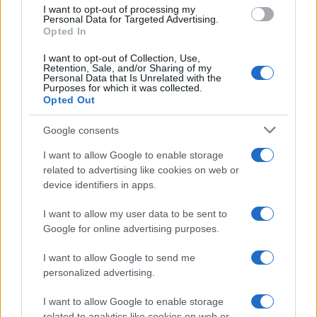
use your data for below specified purposes in below Google
UK
I want to opt-out of processing my
consent section.
Personal Data for Targeted Advertising.
Opted In
News Hub UK
Lgbtq News
I want to opt-out of Collection, Use,
Retention, Sale, and/or Sharing of my
Personal Data that Is Unrelated with the
Purposes for which it was collected.
Olanda
Opted Out
Investeren 24
Google consents
NL Newz
I want to allow Google to enable storage
related to advertising like cookies on web or
device identifiers in apps.
I want to allow my user data to be sent to
Google for online advertising purposes.
I want to allow Google to send me
personalized advertising.
I want to allow Google to enable storage
related to analytics like cookies on web or