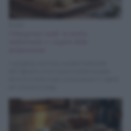
Ricette
Culurgiones sardi: la ricetta
tradizionale e i segreti della
preparazione
I culurgiones sardi sono un piatto tradizionale
dell’Ogliastra, con un ripieno morbido di patate,
pecorino e menta. Scopri come prepararli e i segreti
per la chiusura a spiga.