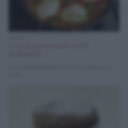
Ricette
Uova alla piemontese: ricetta
tradizionale
Le uova alla piemontese sono una ricetta tipica di
Torino.