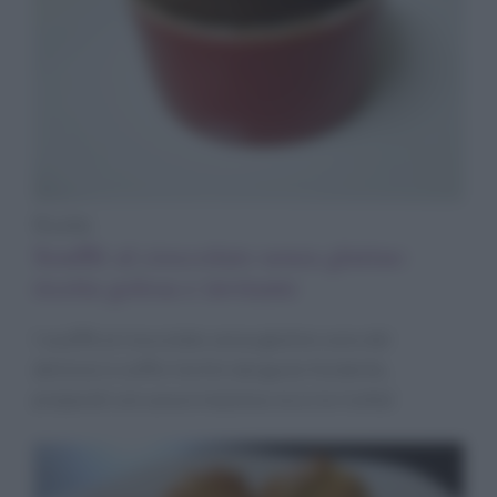
Ricette
Soufflè al cioccolato senza glutine:
ricetta golosa e invitante
I soufflè al cioccolato senza glutine sono dei
deliziosi e soffici tortini dal gusto fondente,
preparati con uova e maizena: ecco la ricetta!