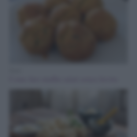
Dolci
Come fare muffin salati senza lievito