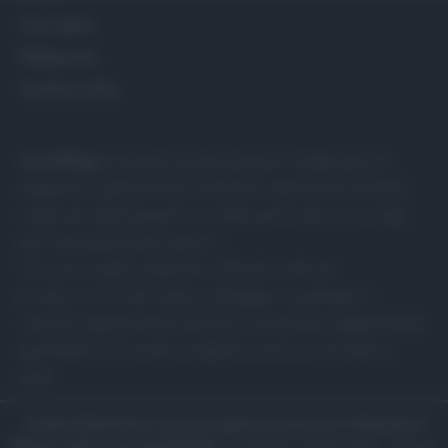
Chi siamo
Redazione
Gestisci Utiq
Food Blog
: la semplicità del blog nell’eleganza di un
magazine. I grandi chef, ristoranti, specialità culinarie
regionali, abbinamenti e ricette particolari, e consigli
per la cucina di tutti i giorni.
Un nuovo spazio dedicato al food curato da
professionisti del settore, Blogger, casalinghe e
semplici appassionati. Notizie, curiosità e suggerimenti
quotidiani sul mondo enogastronomico a portata di
tutti.
Canale di Notizie.it, testata registrata presso il Tribunale di
Milano n.68 in data 01/03/2018
|
Contattaci
-
Cookie Policy
-
Privacy