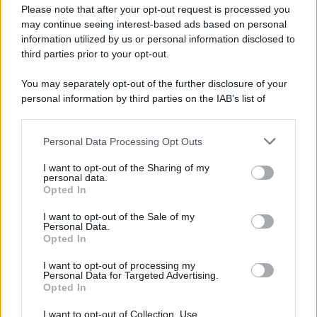
Please note that after your opt-out request is processed you
Gameland
may continue seeing interest-based ads based on personal
Hig Tech Mag
information utilized by us or personal information disclosed to
Scoop Mag
third parties prior to your opt-out.
Lgbtqia News
You may separately opt-out of the further disclosure of your
Motors Magazine 365
personal information by third parties on the IAB’s list of
Day Travel 365
downstream participants.
Home Magazine 365
Personal Data Processing Opt Outs
This information may also be disclosed by us to third parties
Cineverse Magazine
on the IAB’s List of Downstream Participants that may further
I want to opt-out of the Sharing of my
SecondHomeMagazine
disclose it to other third parties.
personal data.
Opted In
Please note that this website/app uses one or more Google
services and may gather and store information including but
I want to opt-out of the Sale of my
Personal Data.
not limited to your visit or usage behaviour. You may click to
Francia
Opted In
grant or deny consent to Google and its third-party tags to
use your data for below specified purposes in below Google
I want to opt-out of processing my
InvestirMag
consent section.
Personal Data for Targeted Advertising.
Opted In
Germania
I want to opt-out of Collection, Use,