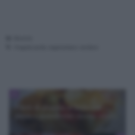
Categorie
Ricette
Tag
fregola sarda
,
vegetariano
,
verdure
Filetti di platessa al forno con
patate e pomodorini: ricetta veloce