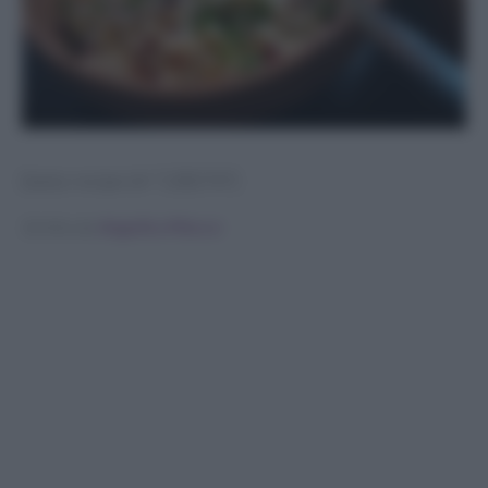
[tasty-recipe id=”128276″]
Scritto da
Angelica Mocco