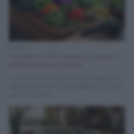
Contorni
Calendario delle verdure di stagione e
abbinamenti per contorni
Un calendario pratico delle verdure di stagione con
abbinamenti perfetti e tecniche leggere per contorni
saporiti e nutrienti.