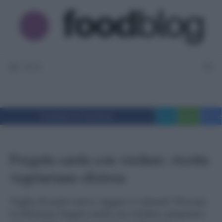
Vai
al
contenuto
MENU
Condividi su Facebook
Tweet
WhatsApp
Messe
Fregula sarda con verdure: ricetta
vegetariana sfiziosa
Voglia di piatti estivi, leggeri e colorati? Provate
la deliziosa fregula sarda con verdure, preparata