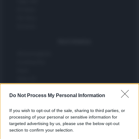
Viajar 365
ES Newz
Pet Story
Encocina
Nord America
Womanmagazine
Investing Plus
Newz
Newz US
Newz California
Do Not Process My Personal Information
Newz Texas
Newz Florida
If you wish to opt-out of the sale, sharing to third parties, or
Newz New York
processing of your personal or sensitive information for
Newz Pennsylvania
targeted advertising by us, please use the below opt-out
Newz Illinois
section to confirm your selection.
Newz Ohio