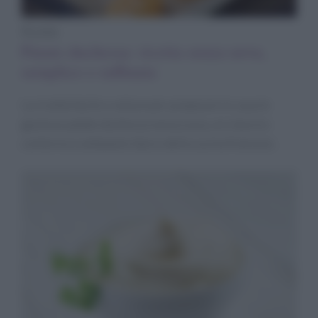
Ricette
Patate duchessa: ricetta senza uova,
semplice e raffinata
La ricetta facile e veloce per preparare in casa le
gustose patate duchessa senza uova, un classico
contorno e antipasto tipico della cucina francese.