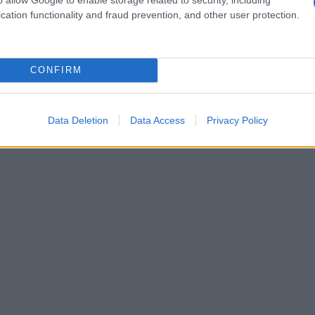
zione per l’arte dolciaria si riflettono nelle sue creazioni,
cation functionality and fraud prevention, and other user protection.
 un tocco di eleganza e innovazione alla tavola natalizia.
lle gelatine piccanti
CONFIRM
 bisogno di:
Data Deletion
Data Access
Privacy Policy