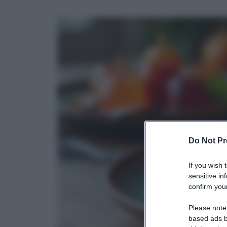
Do Not Pr
If you wish 
sensitive in
confirm your
Please note
based ads b