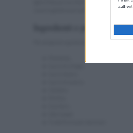
Iginio Massari nel 2023. La sua passione e dedi
authenti
come le gelatine piccanti di frutta, che portano
Ingredienti e preparazione de
Per preparare queste deliziose gelatine, avrai
Mostarda
Succo di ciliegia
Succo di pera
Succo di arancia
Gelatina
Pectina
Zucchero
Sale e pepe
Frutta fresca per decorare