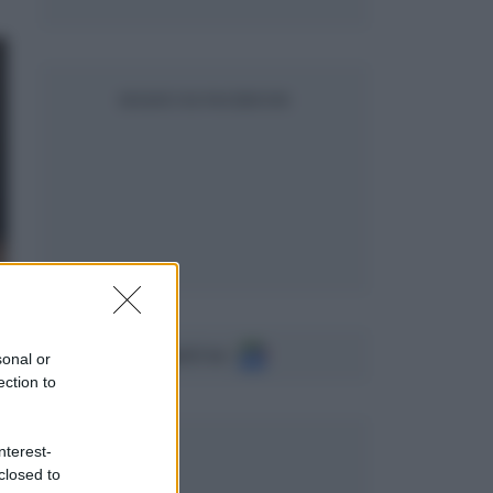
SEGUICI SU FACEBOOK
Seguici su
sonal or
ection to
nterest-
closed to