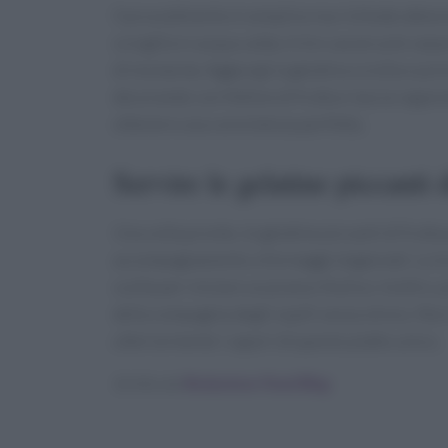
Il procedimento è semplice ma richiede attenzi
scioglila in acqua calda. In tre casseruole sepa
di mostarda. Aggiungi la gelatina sciolta e port
decorando con fettine di frutta e lascia rapp
ottenere una consistenza perfetta.
Servire le gelatine piccanti d
Una volta pronte, le gelatine piccanti di frut
accompagnamento a formaggi stagionati. La lor
scelta per iniziare un pranzo festivo. Inoltre
della compagnia degli ospiti senza stress. Non
ulteriormente i sapori di questo piatto unico.
Scritto da
Redazione Food Blog