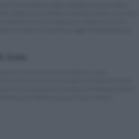
one. Inizia mettendo a bagno la gelatina in acqua fredda e
rate, scalda i succhi di frutta con pectina, zucchero e sciroppo
a a ebollizione. Versa il composto in stampini di silicone,
rendere in frigorifero. Questo passaggio è fondamentale per
i frutta
ta possono essere servite come antipasto o come
o freschezza e il contrasto di sapori le rendono un’ottima
, possono essere preparate in anticipo, permettendo di godere
 dimenticare di abbinare un buon vino per esaltare