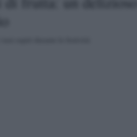
 di frutta: un delizios
io
tuoi ospiti durante le festività