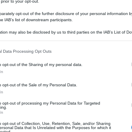
 prior to your opt-out.
rately opt-out of the further disclosure of your personal information by
he IAB’s list of downstream participants.
tion may also be disclosed by us to third parties on the IAB’s List of 
 that may further disclose it to other third parties.
 that this website/app uses one or more Google services and may gath
ccanti di frutta
l Data Processing Opt Outs
including but not limited to your visit or usage behaviour. You may click 
 to Google and its third-party tags to use your data for below specifi
o opt-out of the Sharing of my personal data.
n’innovativa proposta gastronomica per le festività natalizie
ogle consent section.
In
e
Marco Pedron
, unisce il dolce e il piccante in un connubio
tuzzichini durante i pranzi festivi.
o opt-out of the Sale of my Personal Data.
In
to opt-out of processing my Personal Data for Targeted
ing.
In
o opt-out of Collection, Use, Retention, Sale, and/or Sharing
ersonal Data that Is Unrelated with the Purposes for which it
lected.