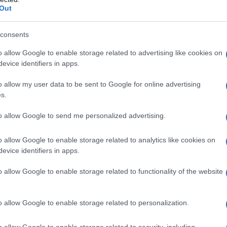
Out
consents
o allow Google to enable storage related to advertising like cookies on
evice identifiers in apps.
o allow my user data to be sent to Google for online advertising
s.
di frutta, queste gelatine non solo sono un piacere per il
to allow Google to send me personalized advertising.
e i propri ospiti con un antipasto originale.
o allow Google to enable storage related to analytics like cookies on
n
evice identifiers in apps.
o allow Google to enable storage related to functionality of the website
do della pasticceria. Iniziando la sua formazione presso il
, ha affinato le sue abilità in diverse città europee, tra cui
culmina con la direzione didattica della sezione pasticceria al
o allow Google to enable storage related to personalization.
imento come uno dei
Migliori Pasticcieri al Mondo
da parte di
o allow Google to enable storage related to security, including