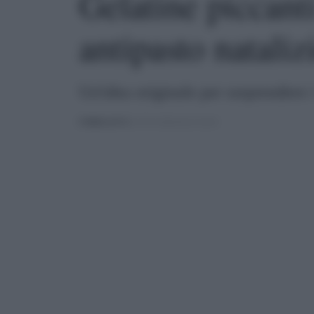
Gelatine piccanti
antipasto nataliz
Un'idea originale per sorprendere i 
PUBBLICATO
IL 09/11/2024 ALLE 22:04