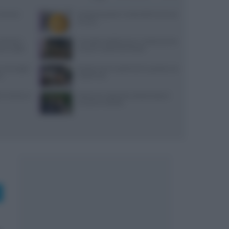
Cairano:
Antipasti gustosi: ricetta delle duchesse
di zucca
Michelin:
Carciofini sott’olio sicuri: ricetta precisa
ti a luglio
con pH e vasetti sterilizzati
, ancoraggi e
Ricette di primi piatti facili e gustose con
no
HelloFresh
i: dai bonus
Bastianich abbandona Batali dopo le
accuse di molestie