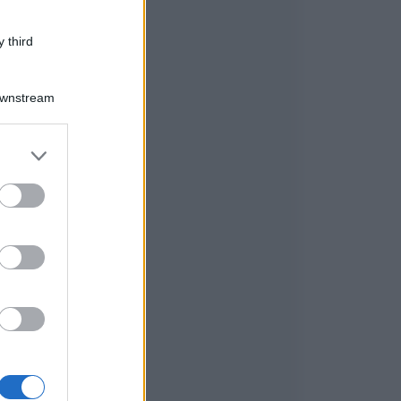
 third
Downstream
er and store
to grant or
ed purposes
.