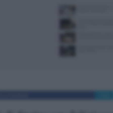
Ristorante Voria Osteria a 
location, menù e prezzi
Nuovi ingressi nella Guida 
ecco i 15 ristoranti seleziona
2026
Psicologia del menu: layout
colori che alzano lo scontri
Come leggere norme e codic
casa al TULPS
i su Facebook
Tweet