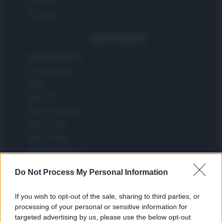
Pet Story
Encocina
Nord America
Womanmagazine
Investing Plus
Newz
Newz US
Newz California
Newz Texas
Newz Florida
Newz New York
Newz Pennsylvania
Do Not Process My Personal Information
Newz Illinois
Newz Ohio
If you wish to opt-out of the sale, sharing to third parties, or
Gameland
processing of your personal or sensitive information for
targeted advertising by us, please use the below opt-out
Hig Tech Mag