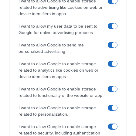
I want to allow Google to enable storage
Investeren 24
related to advertising like cookies on web or
NL Newz
device identifiers in apps.
I want to allow my user data to be sent to
Google for online advertising purposes.
I want to allow Google to send me
personalized advertising.
I want to allow Google to enable storage
related to analytics like cookies on web or
device identifiers in apps.
I want to allow Google to enable storage
related to functionality of the website or app.
I want to allow Google to enable storage
related to personalization.
I want to allow Google to enable storage
related to security, including authentication