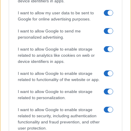
device identifiers in apps.
NL Newz
I want to allow my user data to be sent to
Google for online advertising purposes.
I want to allow Google to send me
personalized advertising.
I want to allow Google to enable storage
related to analytics like cookies on web or
device identifiers in apps.
I want to allow Google to enable storage
related to functionality of the website or app.
I want to allow Google to enable storage
related to personalization.
I want to allow Google to enable storage
related to security, including authentication
functionality and fraud prevention, and other
user protection.