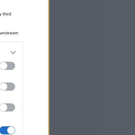
 third
Downstream
er and store
to grant or
ed purposes