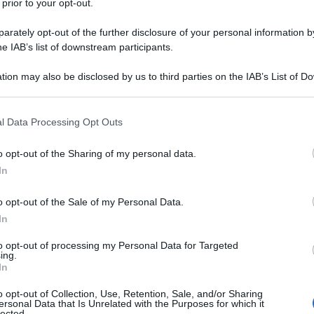
 prior to your opt-out.
rately opt-out of the further disclosure of your personal information by
he IAB’s list of downstream participants.
tion may also be disclosed by us to third parties on the IAB’s List of 
 that may further disclose it to other third parties.
 that this website/app uses one or more Google services and may gath
l Data Processing Opt Outs
including but not limited to your visit or usage behaviour. You may click 
 to Google and its third-party tags to use your data for below specifi
o opt-out of the Sharing of my personal data.
ogle consent section.
In
miliare
o opt-out of the Sale of my Personal Data.
In
ssione per la carne di alta qualità, proveniente esclusivamente
di Chienti, Civitanova Marche, questa braceria rappresenta un
to opt-out of processing my Personal Data for Targeted
ing.
nti della carne.
In
o opt-out of Collection, Use, Retention, Sale, and/or Sharing
ersonal Data that Is Unrelated with the Purposes for which it
lected.