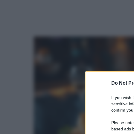
Do Not Pr
If you wish 
sensitive in
confirm your
Please note
based ads b