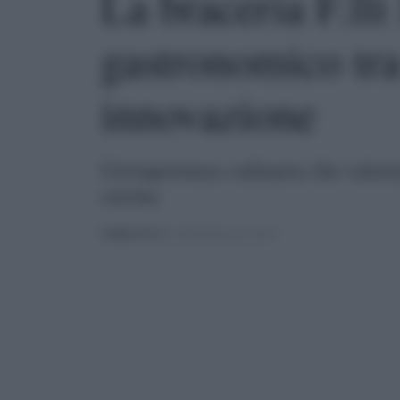
La braceria F.ll
gastronomico tra
innovazione
Un'esperienza culinaria che valoriz
cucina
PUBBLICATO
IL 08/02/2025 ALLE 06:04