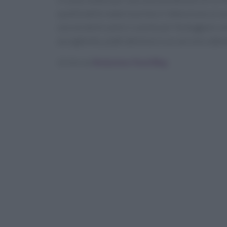
qualità delle materie prime e l’attenzione al s
una serata tra amici o anche per festeggiare u
accogliente, piatti deliziosi e un servizio att
Scritto da
Redazione Food Blog