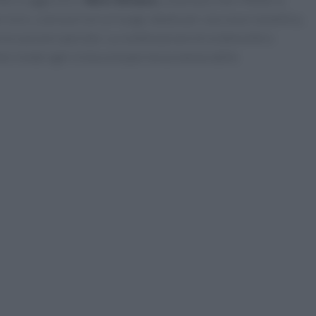
ervizio. La braceria è un luogo ideale per una cena romantica,
n’occasione speciale. La combinazione di un’atmosfera
ento rende ogni visita un’esperienza memorabile.