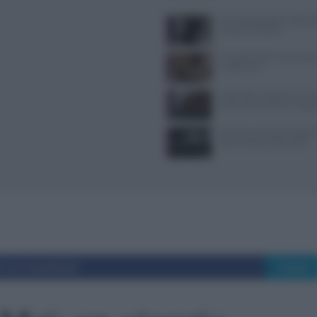
Primi piatti pugliesi spiegat
ricette autentiche
Il Castello delle Cerimonie
e costi extra
Controlli a sorpresa nel cuo
Dolce Vita: sanzioni e seque
Il film che racconta l’estate
vita di Anthony Bourdain
i su Facebook
Tweet