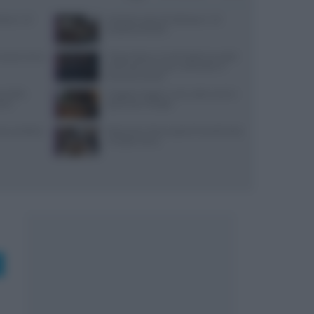
i bene: 10
Antipasti veloci di Halloween: 10
proposte d’effetto
: prezzi, menu
Trippa Milano: lo chef toglie due piatti
iconici dal menu per contrastare il
fenomeno social
re della
Viaggiare leggeri e sazi: soste smart e
stri
spesa salva-budget
 che cambiò la
Ristoranti a Torino aperti il lunedì: dove
mangiare bene