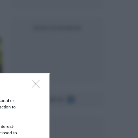
SEGUICI SU FACEBOOK
Seguici su
sonal or
ection to
nterest-
closed to