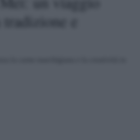
i Mei: un viaggio
 tradizione e
za la carne marchigiana e la creatività in