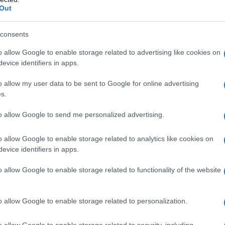
Out
consents
o allow Google to enable storage related to advertising like cookies on
evice identifiers in apps.
o allow my user data to be sent to Google for online advertising
s.
to allow Google to send me personalized advertising.
o allow Google to enable storage related to analytics like cookies on
evice identifiers in apps.
ne delle materie prime, che riflette l’impegno della famiglia Me
allevamento.
o allow Google to enable storage related to functionality of the website
 cucina
o allow Google to enable storage related to personalization.
hiello dell’azienda, e viene preparata con metodi di cottura
o allow Google to enable storage related to security, including