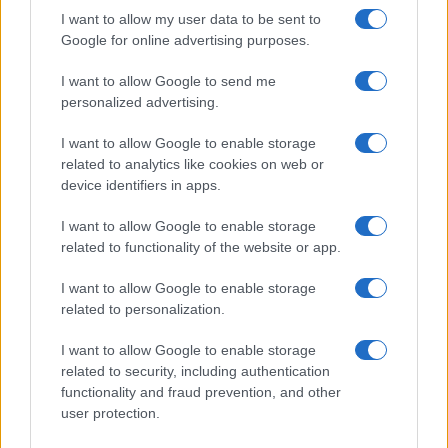
I want to allow my user data to be sent to
Google for online advertising purposes.
I want to allow Google to send me
personalized advertising.
I want to allow Google to enable storage
related to analytics like cookies on web or
device identifiers in apps.
I want to allow Google to enable storage
related to functionality of the website or app.
I want to allow Google to enable storage
related to personalization.
I want to allow Google to enable storage
related to security, including authentication
functionality and fraud prevention, and other
user protection.