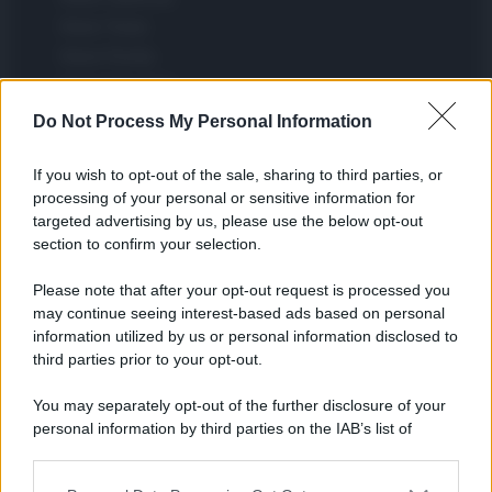
Newz Texas
Newz Florida
Newz New York
Newz Pennsylvania
Do Not Process My Personal Information
Newz Illinois
Newz Ohio
If you wish to opt-out of the sale, sharing to third parties, or
processing of your personal or sensitive information for
Gameland
targeted advertising by us, please use the below opt-out
Hig Tech Mag
section to confirm your selection.
Scoop Mag
Please note that after your opt-out request is processed you
Lgbtqia News
may continue seeing interest-based ads based on personal
Motors Magazine 365
information utilized by us or personal information disclosed to
Day Travel 365
third parties prior to your opt-out.
Home Magazine 365
You may separately opt-out of the further disclosure of your
Cineverse Magazine
personal information by third parties on the IAB’s list of
SecondHomeMagazine
downstream participants.