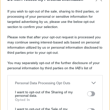
Newz Illinois
If you wish to opt-out of the sale, sharing to third parties, or
Newz Ohio
processing of your personal or sensitive information for
Gameland
targeted advertising by us, please use the below opt-out
Hig Tech Mag
section to confirm your selection.
Scoop Mag
Please note that after your opt-out request is processed you
Lgbtqia News
may continue seeing interest-based ads based on personal
Motors Magazine 365
information utilized by us or personal information disclosed to
Day Travel 365
third parties prior to your opt-out.
Home Magazine 365
You may separately opt-out of the further disclosure of your
Cineverse Magazine
personal information by third parties on the IAB’s list of
SecondHomeMagazine
downstream participants.
Personal Data Processing Opt Outs
This information may also be disclosed by us to third parties
on the IAB’s List of Downstream Participants that may further
I want to opt-out of the Sharing of my
disclose it to other third parties.
personal data.
Francia
Opted In
Please note that this website/app uses one or more Google
InvestirMag
services and may gather and store information including but
I want to opt-out of the Sale of my