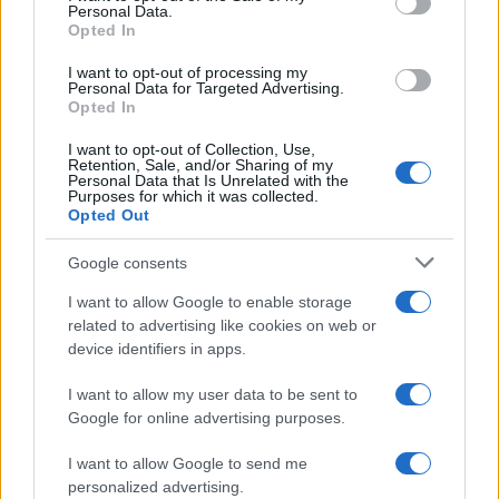
Personal Data.
not limited to your visit or usage behaviour. You may click to
Opted In
Germania
grant or deny consent to Google and its third-party tags to
use your data for below specified purposes in below Google
I want to opt-out of processing my
Investieren24
consent section.
Personal Data for Targeted Advertising.
Opted In
UK
I want to opt-out of Collection, Use,
Retention, Sale, and/or Sharing of my
News Hub UK
Personal Data that Is Unrelated with the
Purposes for which it was collected.
Lgbtq News
Opted Out
Olanda
Google consents
I want to allow Google to enable storage
Investeren 24
related to advertising like cookies on web or
NL Newz
device identifiers in apps.
I want to allow my user data to be sent to
Google for online advertising purposes.
I want to allow Google to send me
personalized advertising.