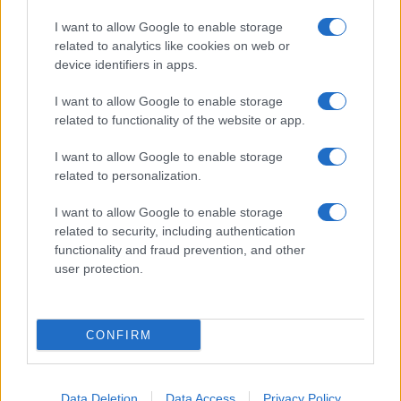
I want to allow Google to enable storage
related to analytics like cookies on web or
device identifiers in apps.
I want to allow Google to enable storage
related to functionality of the website or app.
I want to allow Google to enable storage
related to personalization.
I want to allow Google to enable storage
related to security, including authentication
functionality and fraud prevention, and other
user protection.
CONFIRM
Data Deletion
Data Access
Privacy Policy