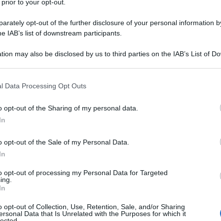
 prior to your opt-out.
rately opt-out of the further disclosure of your personal information by
he IAB’s list of downstream participants.
tion may also be disclosed by us to third parties on the IAB’s List of 
 that may further disclose it to other third parties.
 quelle
bianche
, cioè le pizze il cui condimento è privo di
 that this website/app uses one or more Google services and may gath
si può giocare con la fantasia e spostarsi verso abbinamenti
l Data Processing Opt Outs
including but not limited to your visit or usage behaviour. You may click 
sapranno ben apprezzare un accostamento che, in ogni periodo
 to Google and its third-party tags to use your data for below specifi
o opt-out of the Sharing of my personal data.
lla stagione autunnale: deliziosi funghi porcini e tartufo nero
ogle consent section.
In
asto classico.
o opt-out of the Sale of my Personal Data.
In
to opt-out of processing my Personal Data for Targeted
ing.
In
o opt-out of Collection, Use, Retention, Sale, and/or Sharing
ersonal Data that Is Unrelated with the Purposes for which it
lected.