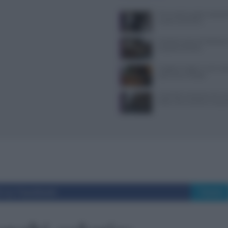
Primi piatti pugliesi spiegat
ricette autentiche
Antipasti veloci di Hallowe
proposte d’effetto
Viaggiare leggeri e sazi: so
spesa salva-budget
Controlli a sorpresa nel cuo
Dolce Vita: sanzioni e seque
i su Facebook
Tweet