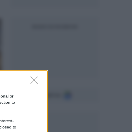
SEGUICI SU FACEBOOK
Seguici su
sonal or
ection to
nterest-
closed to