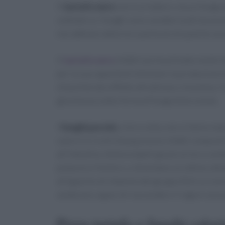
Il
tartufo nero
non è un tubero, ma un fungo 
sottoterra. I funghi sono caratterizzati da ass
non abbiano dalla loro parte più di qualche ass
Il
tartufo nero
infatti è prima di tutto molto 
per la sua capacità di stimolare la produzione d
chiacchierato effetto afrodisiaco. Insomma, il t
giovinezza sotto forma di fungo bitorzoluto.
I
funghi porcini
, a loro volta, non si fanno 
calorici e ricchi d’acqua (sono infatti compost
all’intestino. Antiossidanti grazie al loro co
potassio e fosforo, e diventano un ottimo alle
all’apporto di vitamine del gruppo B di cui sono
sembrano capaci di riaccendere il vigore sessu
Pizza tartufo e funghi calori