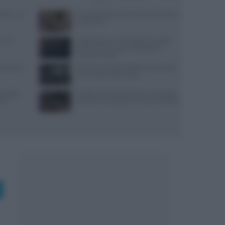
i bene: 10
Il Castello delle Cerimonie: prezzi, menu
e costi extra
en: 10
Trippa Milano: lo chef toglie due piatti
iconici dal menu per contrastare il
fenomeno social
ste smart e
Il film che racconta l’estate che cambiò la
vita di Anthony Bourdain
re della
Trippa: lo chef toglie dal menu due piatti
stri
iconici per contrastare il fenomeno social