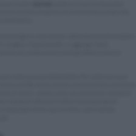
proprio come il
porcino
, anche se la sua crescita avviene
enza di clorofilla, ma questo non deve portare a credere che
o nella manica.
facile da digerire, ed è noto per l’abbondanza di antiossidanti e
i collagene. A questi benefici, si aggiunge il tanto
artufo nero sembra essere a tutti gli effetti un elisir di
mancare numerose proprietà benefiche. Per cominciare: poco
i da essa al 92%), hanno un buon contenuto di fibre che fa bene
ntenuto di selenio, vantano anche una notevole percentuale di
ato in grado di rafforzare le difese immunitarie grazie
 responsabili. Anche i porcini infine, come il tartufo,
ale.
e