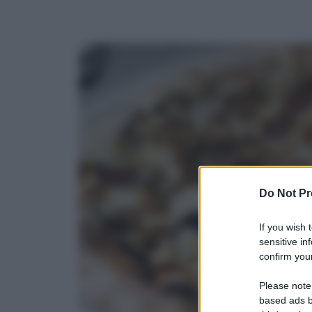
Do Not Pr
If you wish 
sensitive in
confirm your
Please note
based ads b