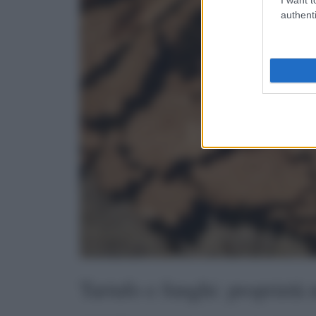
authenti
Tartufo e funghi: proprietà n