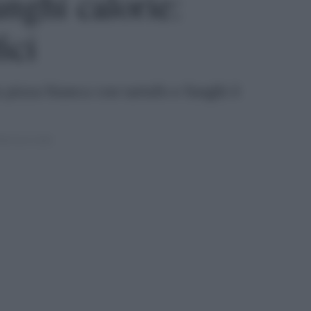
unghi calorie:
ici
la pizza bianca con tartufo e funghi è
021 ALLE 12:00