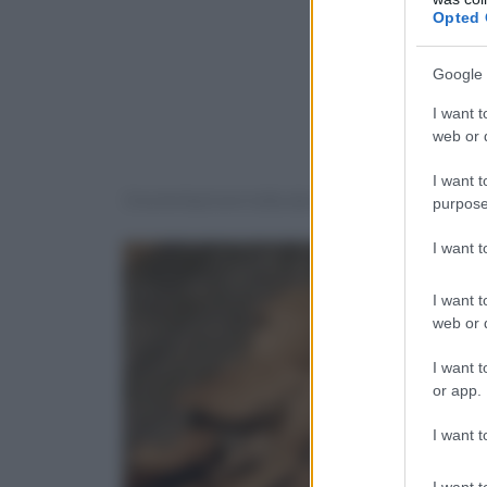
Opted 
Google 
I want t
web or d
I want t
Una tentazione tutta da mordere. Ma la pizza 
purpose
I want 
I want t
web or d
I want t
or app.
I want t
I want t