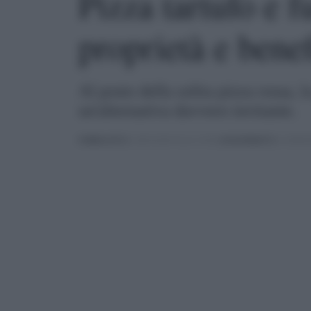
Pizza tartufo e f
proprietà e benef
Al posto della solita pizza rossa, 
un'alternativa davvero invitante.
PUBBLICATO
IL 08/10/2019 ALLE 19:00 |
AGGIORNATO
IL 03/08/2