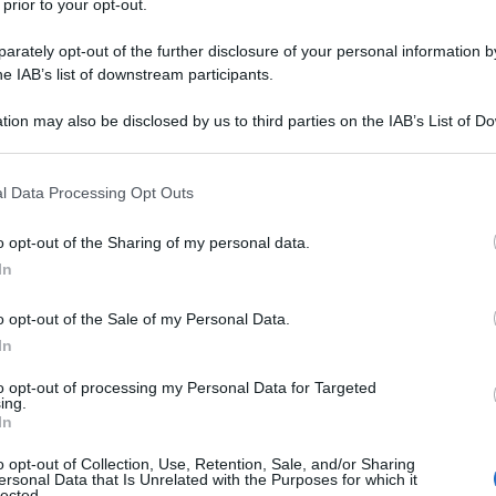
 prior to your opt-out.
rately opt-out of the further disclosure of your personal information by
he IAB’s list of downstream participants.
tion may also be disclosed by us to third parties on the IAB’s List of 
 that may further disclose it to other third parties.
 that this website/app uses one or more Google services and may gath
l Data Processing Opt Outs
including but not limited to your visit or usage behaviour. You may click 
 to Google and its third-party tags to use your data for below specifi
o opt-out of the Sharing of my personal data.
ogle consent section.
In
 elegante e confortante: una
salsa cremosa
a base di sour
o opt-out of the Sale of my Personal Data.
ante di Panko e cipolle fritte aggiunge sapore e contrasto di
In
in modo che il pollo resti succoso e la copertura mantenga la
to opt-out of processing my Personal Data for Targeted
ing.
In
o opt-out of Collection, Use, Retention, Sale, and/or Sharing
ersonal Data that Is Unrelated with the Purposes for which it
lected.