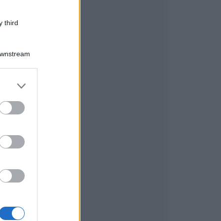
 third
Downstream
er and store
to grant or
ed purposes