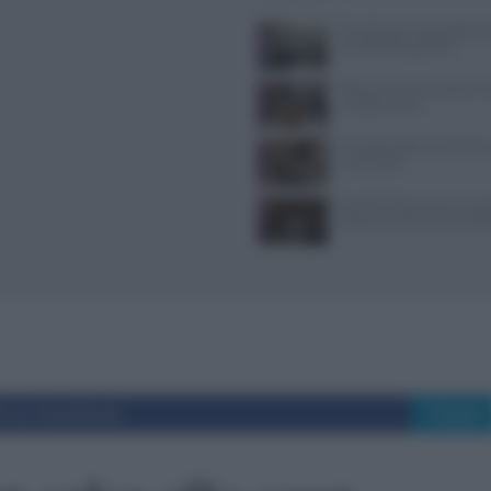
Tecniche per cheesecake, ba
semifreddi e gelatine
Ristoranti a Torino aperti il
mangiare bene
Il Castello delle Cerimonie
e costi extra
Evento Grika a Lecce: music
lingua tra Oriente e Occide
i su Facebook
Tweet