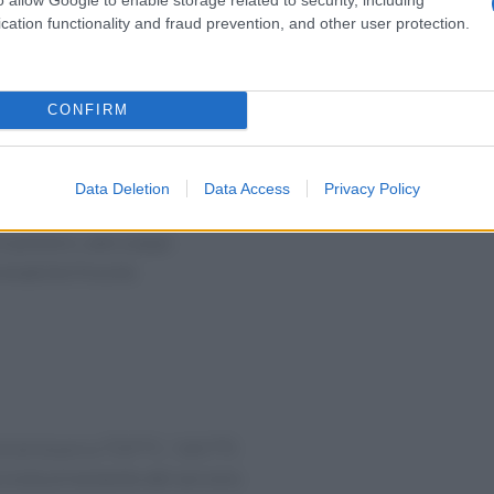
cation functionality and fraud prevention, and other user protection.
 una versione più leggera)
CONFIRM
e
Data Deletion
Data Access
Privacy Policy
n polvere, sale e pepe
romatiche fresche
è al sicuro a 73,9 °C / 165 °F)
a crosta al momento del servizio