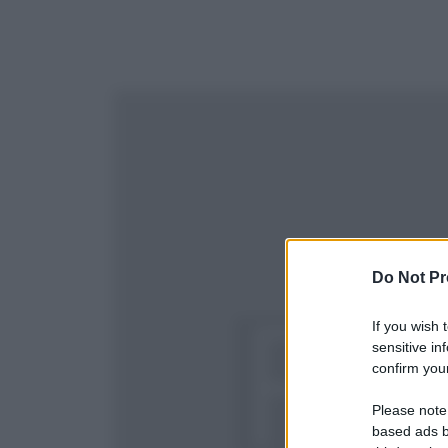
Do Not Pr
If you wish 
sensitive in
confirm your
Please note
based ads b