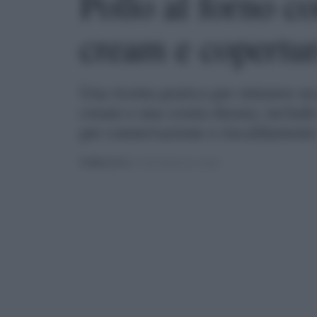
Pollo al forno co
cream e copertur
Una ricetta pratica per ottenere un
cream e una crosta dorata; include
per conservazione e riscaldament
PUBBLICATO
IL 03/03/2026 ALLE 20:00