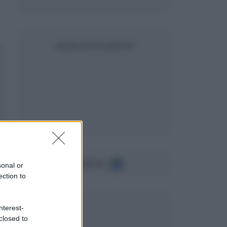
SEGUICI SU FACEBOOK
Seguici su
sonal or
ection to
nterest-
closed to