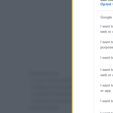
Opted 
Google 
I want t
web or d
I want t
purpose
I want 
I want t
Perché funziona
web or d
– La sour cream conferisce una salsa vellutata
I want t
– Il Panko, più arioso del pangrattato tradizio
or app.
– Le cipolle fritte danno sapidità e un piacevo
– Una breve rosolatura seguita da una finitura 
I want t
seccare la carne.
I want t