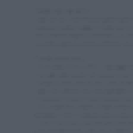
Dettagli sugli ingredienti
Scegli una sour cream di buona qualità: quella 
renderà più acidula e leggera. Il Panko assicur
mescola del parmigiano nella panatura. Le cip
croccante e saporita, ma puoi sostituirle con 
Procedura passo passo
1. Preriscalda il forno a 190 °C. Ungi leggerme
2. Asciuga i petti di pollo con carta da cucina e
3. Prepara la salsa: mescola sour cream, brodo
e aglio. Devi ottenere una crema spalmabile, n
4. Distribuisci la salsa in modo uniforme sulla 
5. Per la copertura: combina il Panko con burro 
parmigiano. Premi il composto sopra la salsa 
6. Cuoci in forno fino a che la parte più spessa
scurisce troppo presto, copri con un foglio di 