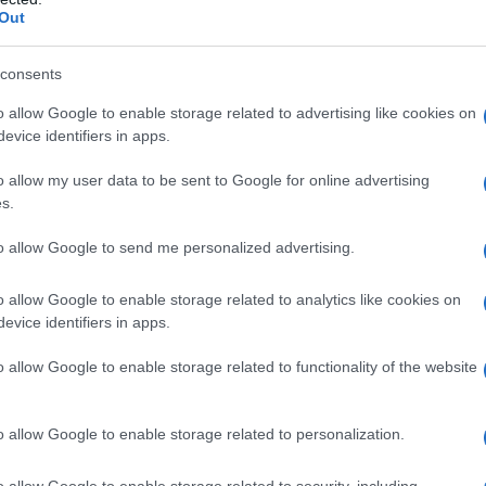
Out
consents
o allow Google to enable storage related to advertising like cookies on
evice identifiers in apps.
o allow my user data to be sent to Google for online advertising
s.
to allow Google to send me personalized advertising.
o allow Google to enable storage related to analytics like cookies on
evice identifiers in apps.
 che mantiene l’interno del petto umido.
o allow Google to enable storage related to functionality of the website
nale, regala una croccantezza duratura.
le tono umami.
al forno (o in padella coperta) assicura una crosta dorata senz
o allow Google to enable storage related to personalization.
o allow Google to enable storage related to security, including