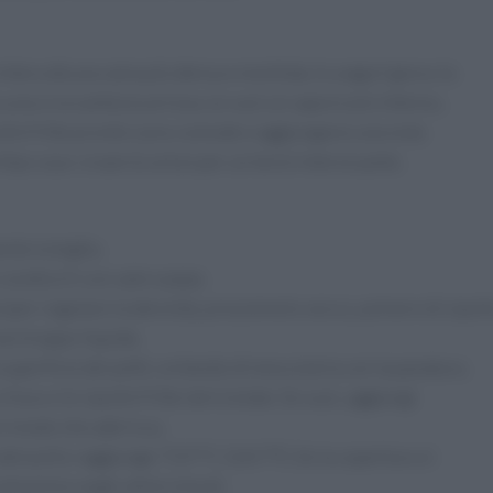
intera dà una salsa più densa e morbida; lo yogurt greco la
a una croccantezza ariosa; se vuoi un sapore più intenso,
olle fritte pronte sono comode e aggiungono una nota
chips sour cream & onion per un twist interessante.
nte la teglia.
 condiscili con sale e pepe.
 (per regolare la densità), prezzemolo secco, polvere di cipoll
on troppo liquida.
superficie dei petti, evitando di mescolarla con la panatura.
fuso e le cipolle fritte sbriciolate. Se vuoi, aggiungi
in modo che aderisca.
 del pollo raggiunge 73,9 °C (165 °F). Se la copertura si
alluminio negli ultimi minuti.