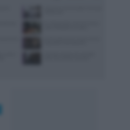
varesi,
Lavorare in cucina col caldo in sicurezza:
metodi e DPI
 lunedì: dove
Euro-Toques Italia: Vincenzo Guarino
guida la delegazione campana
: prezzi, menu
Evento Grika a Lecce: musica, cucina e
lingua della Grecìa Salentina
a, cucina e
Controlli a sorpresa nel cuore della
nte
Dolce Vita: sanzioni e sequestri