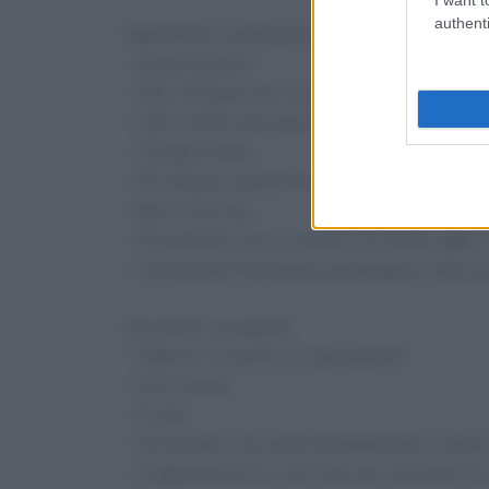
authenti
Ingredienti essenziali (per 4 porzioni)
– 4 petti di pollo
– 200–250 g di sour cream (o yogurt greco per
– 100–150 ml di brodo di pollo (o vegetale)
– 150 g di Panko
– 40–60 g di cipolle fritte croccanti sbriciolat
– Burro fuso q.b.
– Prezzemolo secco, polvere di cipolla, aglio i
– (Opzionale) Parmigiano grattugiato, erbe a
Strumenti consigliati
– Teglia 9×13 pollici (o equivalente)
– Due ciotole
– Frusta
– Termometro da carne (fondamentale: il pollo 
– Griglia del forno o air fryer per ravvivare l