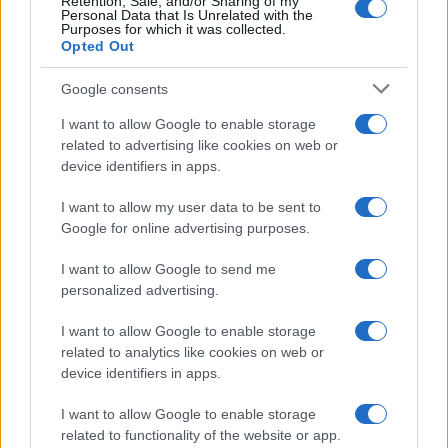
Retention, Sale, and/or Sharing of my
Investieren24
Personal Data that Is Unrelated with the
Purposes for which it was collected.
Opted Out
UK
Google consents
News Hub UK
Lgbtq News
I want to allow Google to enable storage
related to advertising like cookies on web or
device identifiers in apps.
Olanda
I want to allow my user data to be sent to
Investeren 24
Google for online advertising purposes.
NL Newz
I want to allow Google to send me
personalized advertising.
I want to allow Google to enable storage
related to analytics like cookies on web or
device identifiers in apps.
I want to allow Google to enable storage
related to functionality of the website or app.