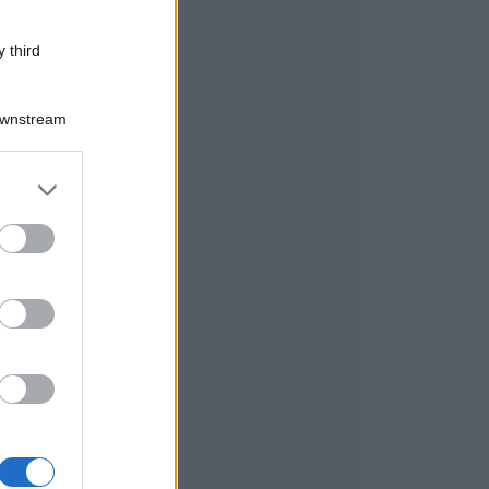
 third
Downstream
er and store
to grant or
ed purposes