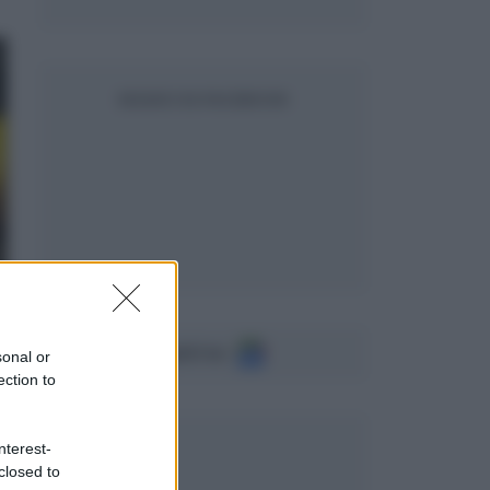
SEGUICI SU FACEBOOK
Seguici su
sonal or
ection to
nterest-
closed to