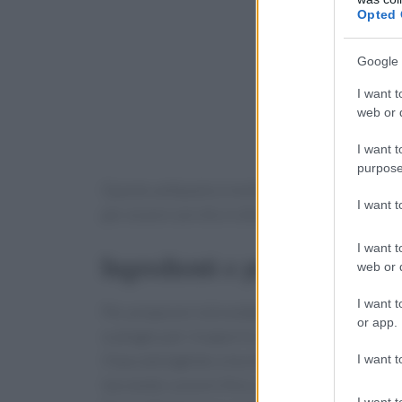
Opted 
Google 
I want t
web or d
I want t
purpose
Questo antipasto è molto apprezzato per il suo
I want 
per essere servito in diverse occasioni.
I want t
Ingredienti e preparazione
web or d
I want t
Per preparare la brandade, gli ingredienti princip
or app.
scalogno per insaporire. La preparazione inizi
il baccalà tagliato a tocchetti. Dopo un breve 
I want t
lasciando cuocere fino a ottenere un composto o
I want t