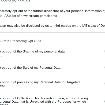
 prior to your opt-out.
rately opt-out of the further disclosure of your personal information by
he IAB’s list of downstream participants.
tion may also be disclosed by us to third parties on the IAB’s List of 
 that may further disclose it to other third parties.
 that this website/app uses one or more Google services and may gath
l Data Processing Opt Outs
including but not limited to your visit or usage behaviour. You may click 
 to Google and its third-party tags to use your data for below specifi
o opt-out of the Sharing of my personal data.
ancese, in particolare delle regioni della Provenza e del
ogle consent section.
In
calà
, un pesce conservato sotto sale, che viene mantecato con
enza morbida e vellutata.
o opt-out of the Sale of my Personal Data.
In
to opt-out of processing my Personal Data for Targeted
ing.
In
o opt-out of Collection, Use, Retention, Sale, and/or Sharing
ersonal Data that Is Unrelated with the Purposes for which it
lected.