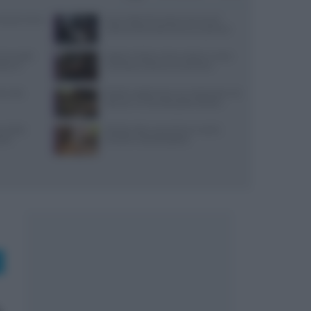
: prezzi, menu
Jean Imbert fermato: le accuse di
violenza domestica da tre ex partner
 due piatti
Spiedo a Milano: dove andare e come
tare il
riconoscerlo davvero autentico
i, sale,
Ricette vegetariane con melanzane: tre
idee per un secondo piatto sfizioso
re della
Ricette estive senza forno: mochi,
stri
tartufini e biscotti gelato