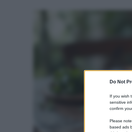
Do Not Pr
If you wish 
sensitive in
confirm your
Please note
based ads b