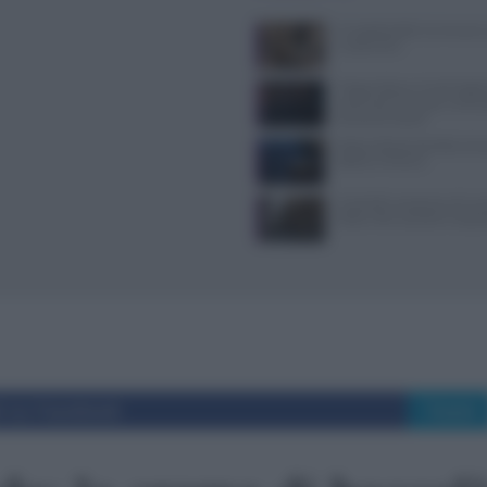
Il Castello delle Cerimonie
e costi extra
Trippa Milano: lo chef toglie
iconici dal menu per contras
fenomeno social
Pasta al dente perfetta: temp
bollore e finitura
Controlli a sorpresa nel cuo
Dolce Vita: sanzioni e seque
i su Facebook
Tweet