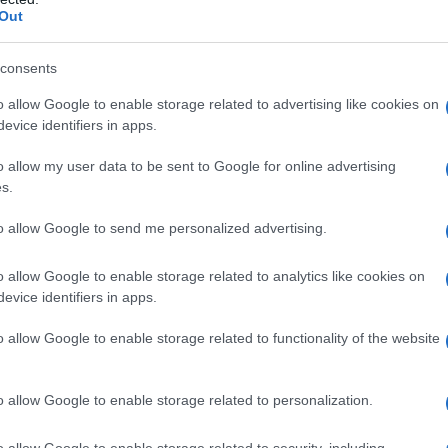
Out
consents
o allow Google to enable storage related to advertising like cookies on
evice identifiers in apps.
o allow my user data to be sent to Google for online advertising
s.
 sapore delicato e la sua versatilità, che lo rendono perfetto
to allow Google to send me personalized advertising.
o allow Google to enable storage related to analytics like cookies on
evice identifiers in apps.
o allow Google to enable storage related to functionality of the website
ali sono il baccalà, il latte, l’olio d’oliva e, a piacere, uno
a con la
rosolatura
dello scalogno in padella, a cui si aggiung
tempo di cottura, si sfuma con del
Prosecco
e si unisce il latte,
o allow Google to enable storage related to personalization.
mogeneo. Infine, si frulla il tutto, aggiungendo l’olio a filo,
o allow Google to enable storage related to security, including