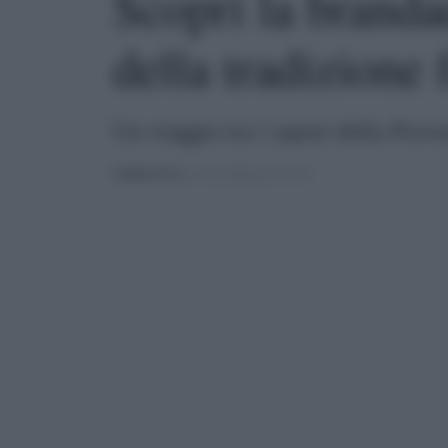
Scopri la branda
della tradizione 
Un viaggio tra i sapori della Prove
PUBBLICATO
IL 13/01/2025 ALLE 09:04