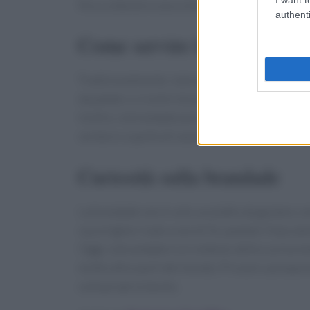
fino a ottenere una crema montata.
authenti
Come servire la brandade
Tradizionalmente, la brandade viene servita s
da patate o crostini di polenta. Questa versatili
Inoltre, la brandade può essere arricchita con 
verdure o quella di nasello, per chi desidera e
Curiosità sulla brandade
La brandade non è solo un piatto da gustare, m
sua origine risale a secoli fa, quando il baccal
Oggi, la brandade è un simbolo della cucina me
molte altre parti del mondo. Provare a prepara
sulla propria tavola.