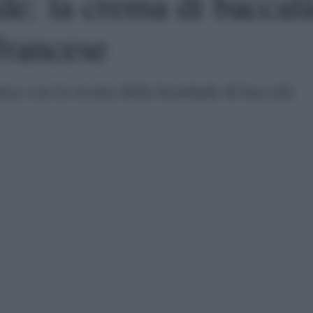
de: la crema di baccal
francese
nza con la ricetta della brandade di baccalà