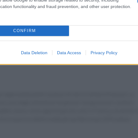
cation functionality and fraud prevention, and other user protection.
CONFIRM
u
crostini di pane
all’aglio, ma può anche essere accompagnat
tà permette di adattare il piatto a diversi gusti e occasioni.
altre varianti, come la brandade di pescatrice gratinata con
Data Deletion
Data Access
Privacy Policy
splorare nuovi sapori.
a rappresenta anche un pezzo di storia culinaria francese. La
à era uno degli alimenti principali per le popolazioni costiere.
diterranea e viene apprezzata non solo in Francia, ma anche i
rla a casa è un ottimo modo per portare un po’ di Provenza