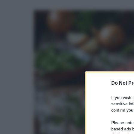
Do Not Pr
If you wish 
sensitive in
confirm your
Please note
based ads b