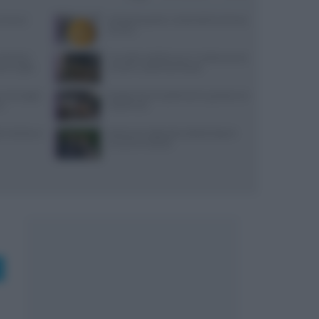
Cairano:
Antipasti gustosi: ricetta delle duchesse
di zucca
Michelin:
Carciofini sott’olio sicuri: ricetta precisa
ti a luglio
con pH e vasetti sterilizzati
, ancoraggi e
Ricette di primi piatti facili e gustose con
no
HelloFresh
i: dai bonus
Bastianich abbandona Batali dopo le
accuse di molestie