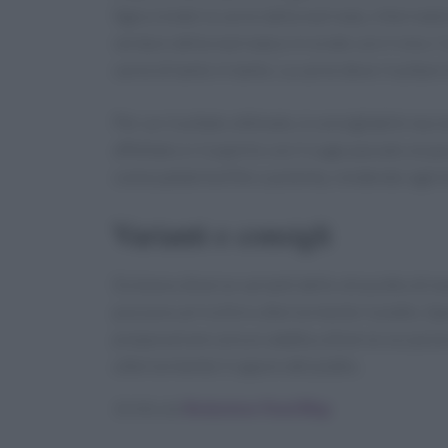
Sgocciolate la carne dalla marinata, infarinate
verdure della marinata e irrorate con il vino. 
carne di tanto in tanto. La carne deve risultare
Per un risultato ottimale, è consigliabile lasci
affettato e ricoperto con il sugo passato al p
come patate bollite o polenta, rendendo ogni 
Varianti e consigli
Esistono diverse varianti dello stracotto di ma
possono arricchire ulteriormente il piatto. S
preparazione unica e adatta a diverse occasio
ulteriormente il sapore del piatto.
Scritto da
Redazione Food Blog