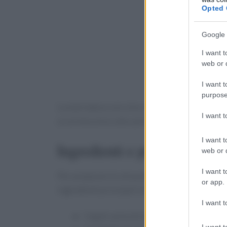
Opted 
Google 
I want t
web or d
I want t
purpose
La marinatura con vino rosso, tipicamente Bar
I want 
un aroma unico alla carne.
I want t
Ingredienti e preparazione
web or d
I want t
Per preparare lo stracotto di manzo, è essenzia
or app.
ingredienti principali includono:
I want t
1 kg di carne di manzo (preferibilmente t
I want t