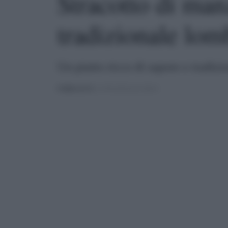
Stracotto di manz
tradizionale lom
Un piatto ricco di sapore e tradizio
PUBBLICATO
IL 29/04/2025 ALLE 08:04