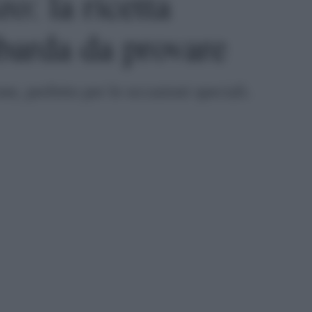
o: la ricetta
barda da provare
ne, perfetto per le occasioni speciali.