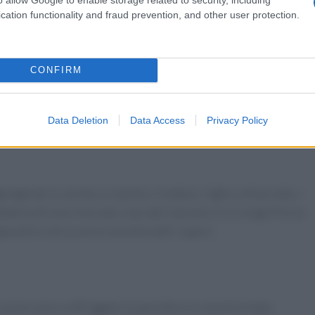
cation functionality and fraud prevention, and other user protection.
CONFIRM
Data Deletion
Data Access
Privacy Policy
ungendo la carota, la cipolla, il sedano, l’aglio schiacciato, i
rattatina di noce moscata. Lasciate riposare in un luogo fresco
rantire che la carne assorba tutti i sapori.
asseruola e soffriggete la pancetta e la cipolla tritata.