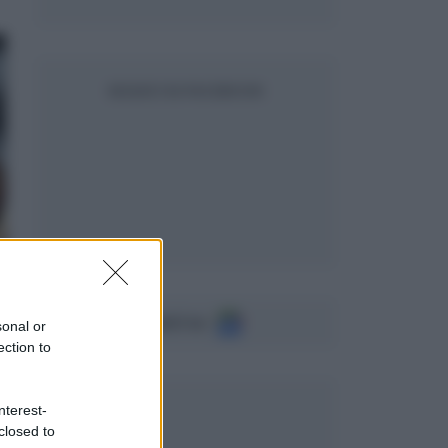
SEGUICI SU FACEBOOK
Seguici su
sonal or
ection to
nterest-
closed to