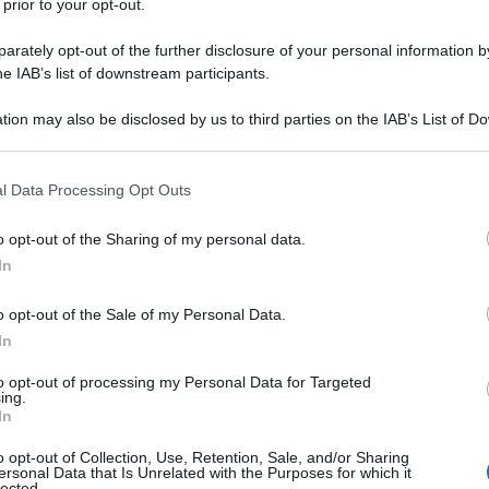
 prior to your opt-out.
rately opt-out of the further disclosure of your personal information by
he IAB’s list of downstream participants.
tion may also be disclosed by us to third parties on the IAB’s List of 
 that may further disclose it to other third parties.
 that this website/app uses one or more Google services and may gath
 di manzo
l Data Processing Opt Outs
including but not limited to your visit or usage behaviour. You may click 
 to Google and its third-party tags to use your data for below specifi
o opt-out of the Sharing of my personal data.
ude in sé la tradizione culinaria lombarda, noto per la sua
ogle consent section.
In
 è caratterizzato da una lunga cottura che rende la carne
o opt-out of the Sale of my Personal Data.
In
to opt-out of processing my Personal Data for Targeted
ing.
In
o opt-out of Collection, Use, Retention, Sale, and/or Sharing
ersonal Data that Is Unrelated with the Purposes for which it
lected.