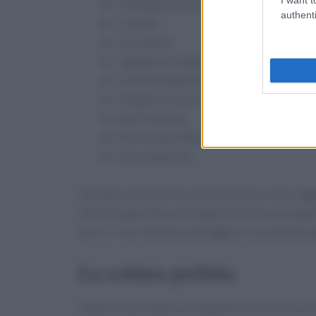
1 bottiglia di vino rosso
authenti
1 carota
1/2 cipolla
1 gambo di sedano
2 chiodi di garofano
2 foglie di alloro
noce moscata
burro e pancetta per il soffritto
sale e pepe q.b.
Iniziate a marinare la carne nel vino rosso, aggi
chiodi di garofano, le foglie di alloro e una g
per 6-7 ore. Questo passaggio è cruciale per ga
La cottura perfetta
Dopo la marinatura, sciogliete il burro in una c