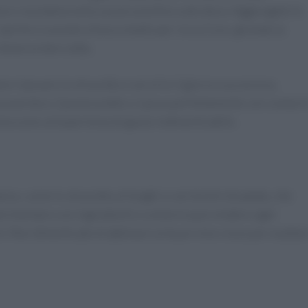
la e rosolatela nella casseruola fino a doratura. Aggiungete le
Coprite e cuocete a fuoco medio per circa 2 ore, girando la
 tenera e ben cotta.
are riposare lo stracotto e servirlo il giorno successivo,
assaverdura. Questo piatto si sposa perfettamente con contorn
boccone un’esperienza di gusto indimenticabile.
nzo, come lo stracotto ai funghi o con tortini di patate, che
perimentare con ingredienti e contorni può rendere ogni
ni. Non dimenticate di abbinare un buon vino rosso per esaltar