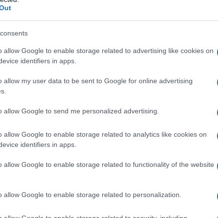
Out
consents
o allow Google to enable storage related to advertising like cookies on
evice identifiers in apps.
o allow my user data to be sent to Google for online advertising
s.
bera o Barolo, è fondamentale per esaltare i sapori e conferir
to allow Google to send me personalized advertising.
o allow Google to enable storage related to analytics like cookies on
evice identifiers in apps.
o allow Google to enable storage related to functionality of the website
le avere a disposizione ingredienti freschi e di qualità. Gli
o allow Google to enable storage related to personalization.
agli di spalla o girello)
o allow Google to enable storage related to security, including