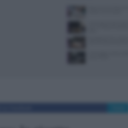
Ristorante Voria Osteria a 
location, menù e prezzi
Nuovi ingressi nella Guida 
ecco i 15 ristoranti seleziona
2026
Psicologia del menu: layout
colori che alzano lo scontri
Come leggere norme e codic
casa al TULPS
i su Facebook
Tweet