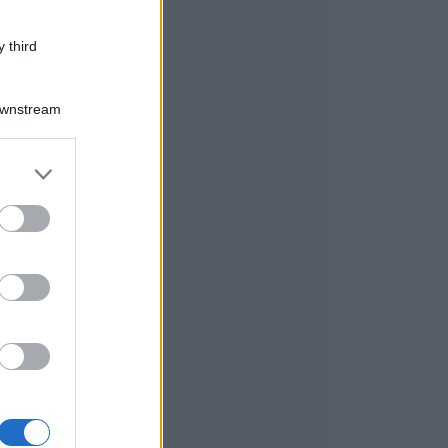
 third
Downstream
er and store
to grant or
ed purposes