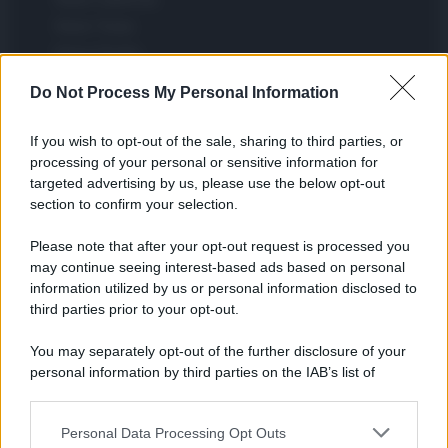
Newz Texas
Newz Florida
Newz New York
Do Not Process My Personal Information
Newz Pennsylvania
Newz Illinois
If you wish to opt-out of the sale, sharing to third parties, or
Newz Ohio
processing of your personal or sensitive information for
targeted advertising by us, please use the below opt-out
Gameland
section to confirm your selection.
Hig Tech Mag
Scoop Mag
Please note that after your opt-out request is processed you
may continue seeing interest-based ads based on personal
Lgbtqia News
information utilized by us or personal information disclosed to
Motors Magazine 365
third parties prior to your opt-out.
Day Travel 365
Home Magazine 365
You may separately opt-out of the further disclosure of your
personal information by third parties on the IAB’s list of
Cineverse Magazine
downstream participants.
SecondHomeMagazine
Personal Data Processing Opt Outs
This information may also be disclosed by us to third parties