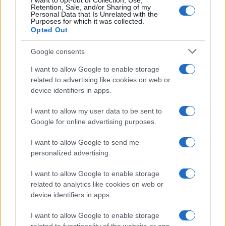
I want to opt-out of Collection, Use,
Retention, Sale, and/or Sharing of my
Personal Data that Is Unrelated with the
News Hub UK
Purposes for which it was collected.
Lgbtq News
Opted Out
Google consents
Olanda
I want to allow Google to enable storage
Investeren 24
related to advertising like cookies on web or
NL Newz
device identifiers in apps.
I want to allow my user data to be sent to
Google for online advertising purposes.
I want to allow Google to send me
personalized advertising.
I want to allow Google to enable storage
related to analytics like cookies on web or
device identifiers in apps.
I want to allow Google to enable storage