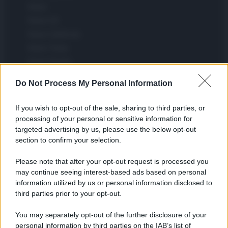
Newz
Newz US
Newz California
Newz Texas
Newz Florida
Newz New York
Do Not Process My Personal Information
Newz Pennsylvania
Newz Illinois
If you wish to opt-out of the sale, sharing to third parties, or
Newz Ohio
processing of your personal or sensitive information for
targeted advertising by us, please use the below opt-out
Gameland
section to confirm your selection.
Hig Tech Mag
Scoop Mag
Please note that after your opt-out request is processed you
Lgbtqia News
may continue seeing interest-based ads based on personal
information utilized by us or personal information disclosed to
Motors Magazine 365
third parties prior to your opt-out.
Day Travel 365
Home Magazine 365
You may separately opt-out of the further disclosure of your
personal information by third parties on the IAB’s list of
Cineverse Magazine